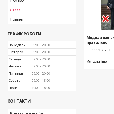
Про нас
Статті
Новини
ГРАФІК РОБОТИ
Модная женск
правильно
Понеділок
09:00
20:00
9 вересня 2019
Вівторок
09:00
20:00
Середа
09:00
20:00
Четвер
09:00
20:00
Пʼятниця
09:00
20:00
Субота
09:00
18:00
Неділя
10:00
18:00
КОНТАКТИ