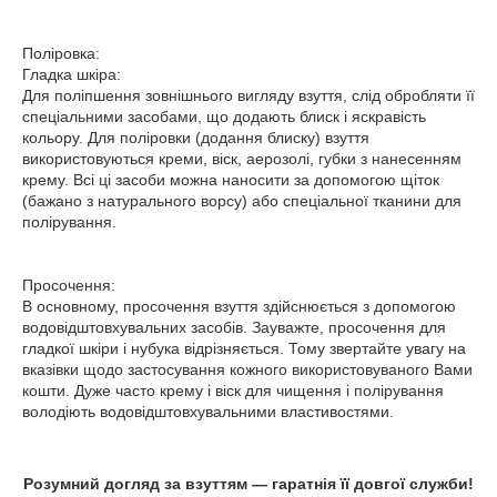
Поліровка:
Гладка шкіра:
Для поліпшення зовнішнього вигляду взуття, слід обробляти її
спеціальними засобами, що додають блиск і яскравість
кольору. Для поліровки (додання блиску) взуття
використовуються креми, віск, аерозолі, губки з нанесенням
крему. Всі ці засоби можна наносити за допомогою щіток
(бажано з натурального ворсу) або спеціальної тканини для
полірування.
Просочення:
В основному, просочення взуття здійснюється з допомогою
водовідштовхувальних засобів. Зауважте, просочення для
гладкої шкіри і нубука відрізняється. Тому звертайте увагу на
вказівки щодо застосування кожного використовуваного Вами
кошти. Дуже часто крему і віск для чищення і полірування
володіють водовідштовхувальними властивостями.
Розумний догляд за взуттям ― гаратнія її довгої служби!