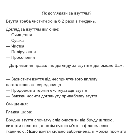
Як доглядати за взуттям?
Взуття треба чистити хоча б 2 рази в тиждень.
Догляд за взуттям включає:
― Очищення
― Сушка
― Чистка
― Полірування
― Просочення
Дотримання правил по догляду за взуттям допоможе Вам:
― Захистити взуття від несприятливого впливу
навколишнього середовища
― Продовжити термін експлуатації взуття
― Завжди носити доглянуту привабливу взуття.
Очищення:
Гладка шкіра:
Брудне взуття спочатку слід очистити від бруду щіткою,
витерти вологою, а потім сухою м'якою фланелевою
тканиною. Якщо взуття сильно забруднена, її можна промити