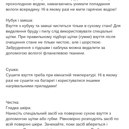
прохолодною водою, намагаючись уникати попадання
вологи всередину. Ні в якому разі не мити гарячою водою!
Нубук і замша:
Взуття з нубуку та замші чиститься тільки в сухому стані! Для
видалення бруду і пилу слід використовувати спеціальні
щітки. При правильному підборі щітки (гумки) взуття після
очищення стане не тільки чистою, але і шорсткою.
Забруднення з підошви і каблука можна видалити за
допомогою вологої фланелевою тканини.
Сушка:
Сушити взуття треба при кімнатній температурі. Ні в якому
разі не сушити на батареї і користуватися іншими
нагрівальними приладами!
Чистка:
Гладка шкіра:
Нанесіть спеціальний засіб на поверхню сухою взуття з
допомогою щітки або губки. Рівномірно розподіліть засіб по
всій поверхні шкіри. Зачекайте, поки засіб вбереться і