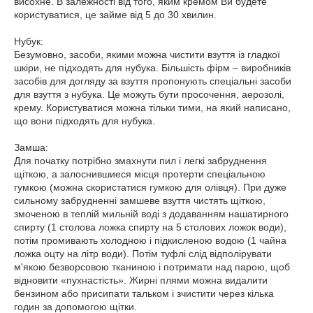
висохне. В залежності від того, яким кремом Ви будете
користуватися, це займе від 5 до 30 хвилин.
Нубук:
Безумовно, засоби, якими можна чистити взуття із гладкої
шкіри, не підходять для нубука. Більшість фірм – виробників
засобів для догляду за взуття пропонують спеціальні засоби
для взуття з нубука. Це можуть бути просочення, аерозолі,
крему. Користуватися можна тільки тими, на який написано,
що вони підходять для нубука.
Замша:
Для початку потрібно змахнути пил і легкі забруднення
щіткою, а залоснившиеся місця протерти спеціальною
гумкою (можна скористатися гумкою для олівця). При дуже
сильному забрудненні замшеве взуття чистять щіткою,
змоченою в теплій мильній воді з додаванням нашатирного
спирту (1 столова ложка спирту на 5 столових ложок води),
потім промивають холодною і підкисленою водою (1 чайна
ложка оцту на літр води). Потім туфлі слід відполірувати
м'якою безворсовою тканиною і потримати над парою, щоб
відновити «пухнастість». Жирні плями можна видалити
бензином або присипати тальком і зчистити через кілька
годин за допомогою щітки.