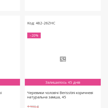
482-26ZHC
–20%
Залишилось 45 днів
кі
Черевики чоловічі Berisstini коричневі
натуральна замша, 45
4 900 ₴