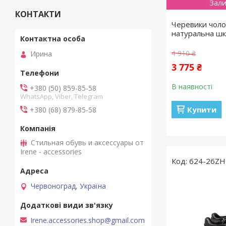
Зали
КОНТАКТИ
Черевики чолов
натуральна шк
4 910 ₴
Ирина
3 775 ₴
В наявності
+380 (50) 859-85-58
WhatsApp, Viber, Telegram
Купити
+380 (68) 879-85-58
Стильная обувь и аксессуары от
Irene - accessories
624-26ZH
Червоноград, Україна
Irene.accessories.shop@gmail.com