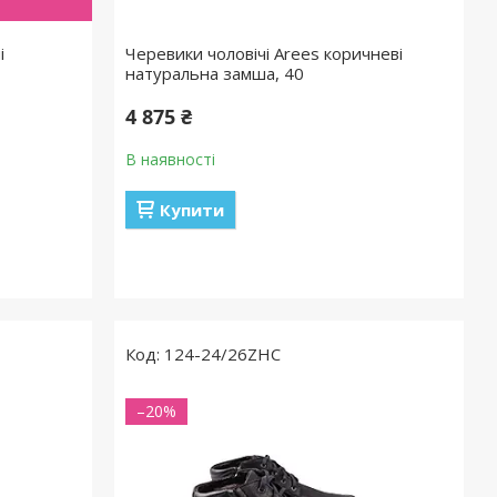
і
Черевики чоловічі Arees коричневі
натуральна замша, 40
4 875 ₴
В наявності
Купити
124-24/26ZHC
–20%