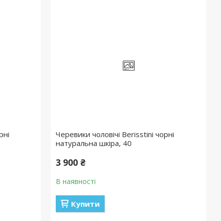
рні
Черевики чоловічі Berisstini чорні
натуральна шкіра, 40
3 900 ₴
В наявності
Купити