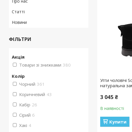
Про нас
Статті
Новини
ФІЛЬТРИ
Акція
Товари зі знижками
380
Колір
Угги чоловічі S
Чорний
361
натуральна за
Коричневий
43
3 045 ₴
Кабір
26
В наявності
Сірий
6
Купити
Хакі
4