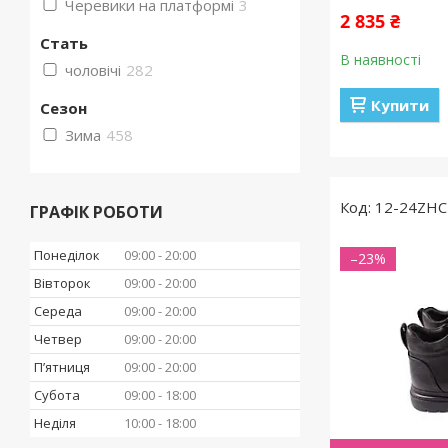
Черевики на платформі
3
2 835 ₴
Стать
В наявності
чоловічі
282
Купити
Сезон
Зима
458
12-24ZHC
ГРАФІК РОБОТИ
Понеділок
09:00
20:00
–23%
Вівторок
09:00
20:00
Середа
09:00
20:00
Четвер
09:00
20:00
Пʼятниця
09:00
20:00
Субота
09:00
18:00
Неділя
10:00
18:00