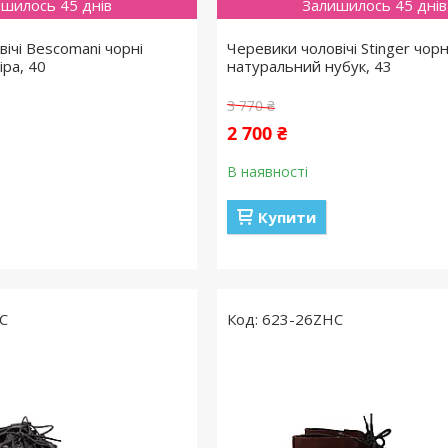
шилось 45 днів
Залишилось 45 днів
ічі Bescomani чорні
Черевики чоловічі Stinger чорн
іра, 40
натуральний нубук, 43
3 770 ₴
2 700 ₴
В наявності
Купити
C
623-26ZHC