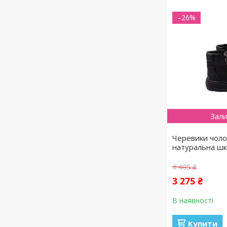
–26%
Зали
Черевики чолов
натуральна шк
4 405 ₴
3 275 ₴
В наявності
Купити