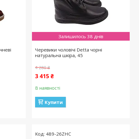
Залишилось 38 днів
чневі
Черевики чоловічі Detta чорні
натуральна шкіра, 45
4 280 ₴
3 415 ₴
В наявності
Купити
489-26ZHC