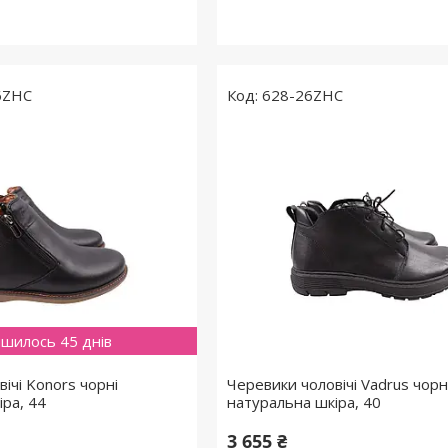
6ZHC
628-26ZHC
шилось 45 днів
ічі Konors чорні
Черевики чоловічі Vadrus чорн
іра, 44
натуральна шкіра, 40
3 655 ₴