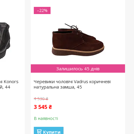
–22%
Залишилось 45 днів
чі Konors
Черевики чоловічі Vadrus коричневі
й, 44
натуральна замша, 45
4 530 ₴
3 545 ₴
В наявності
Купити