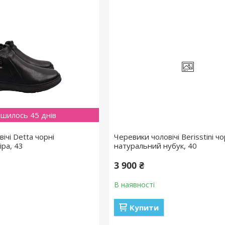
шилось 45 днів
ічі Detta чорні
Черевики чоловічі Berisstini чо
іра, 43
натуральний нубук, 40
3 900 ₴
В наявності
Купити