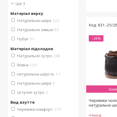
Ще 3
Матеріал верху
Натуральна шкіра
322
831-25/2
Натуральна замша
85
–26%
Нубук
51
Матеріал підкладки
Натуральне хутро
246
Вовна
133
натуральна шерсть
17
Натуральна шкіра
5
Зали
Штучне хутро
2
Черевики чолов
Вид взуття
натуральна шк
Черевики комфорт
279
3 825 ₴