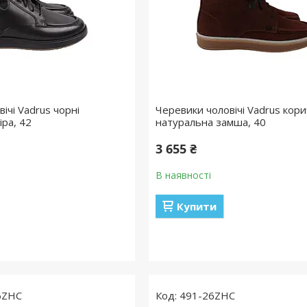
ічі Vadrus чорні
Черевики чоловічі Vadrus кори
іра, 42
натуральна замша, 40
3 655 ₴
В наявності
Купити
6ZHC
491-26ZHC