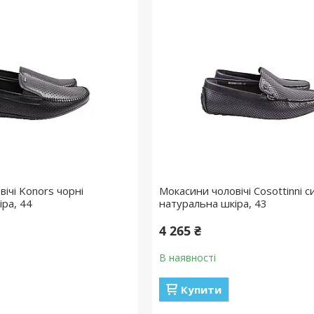
ічі Konors чорні
Мокасини чоловічі Cosottinni с
іра, 44
натуральна шкіра, 43
4 265 ₴
В наявності
Купити