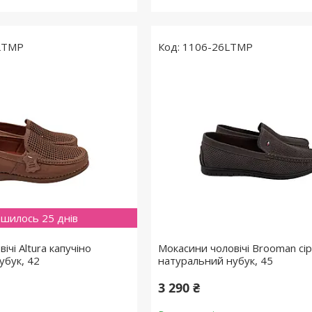
LTMP
1106-26LTMP
шилось 25 днів
ічі Altura капучіно
Мокасини чоловічі Brooman сір
убук, 42
натуральний нубук, 45
3 290 ₴