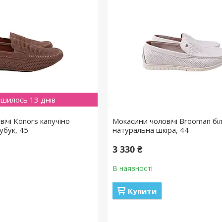
шилось 13 днів
ічі Konors капучіно
Мокасини чоловічі Brooman біл
убук, 45
натуральна шкіра, 44
3 330 ₴
В наявності
Купити