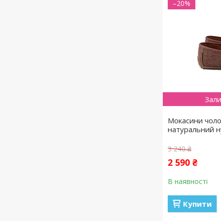
–20%
Зали
Мокасини чолов
натуральний н
3 240 ₴
2 590 ₴
В наявності
Купити