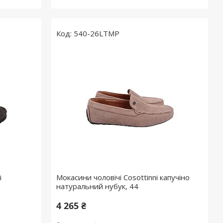
540-26LTMP
і
Мокасини чоловічі Cosottinni капучіно
натуральний нубук, 44
4 265 ₴