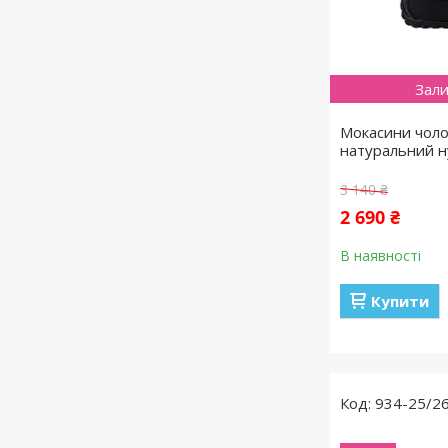
Зали
Мокасини чолов
натуральний н
3 140 ₴
2 690 ₴
В наявності
Купити
934-25/2