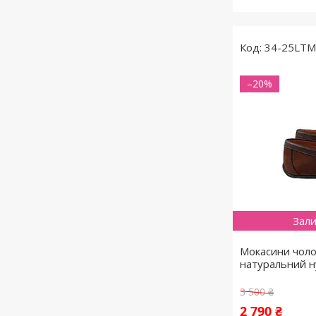
34-25LT
–20%
Зали
Мокасини чолов
натуральний н
3 500 ₴
2 790 ₴