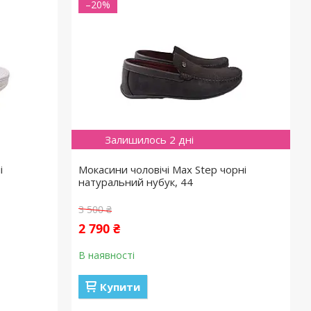
–20%
Залишилось 2 дні
і
Мокасини чоловічі Max Step чорні
натуральний нубук, 44
3 500 ₴
2 790 ₴
В наявності
Купити