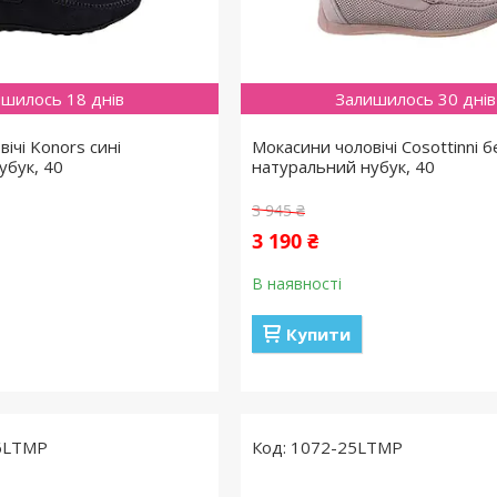
шилось 18 днів
Залишилось 30 днів
ічі Konors сині
Мокасини чоловічі Cosottinni б
убук, 40
натуральний нубук, 40
3 945 ₴
3 190 ₴
В наявності
Купити
6LTMP
1072-25LTMP