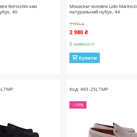
чі Berisstini хакі
Мокасіни чоловічі Lido Marinozi 
убук, 40
натуральний нубук, 44
3 655 ₴
2 980 ₴
В наявності
Купити
5LTMP
493-25LTMP
–19%