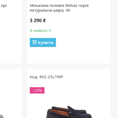
сірі
Мокасини чоловічі Belvas чорні
натуральна шкіра, 40
3 290 ₴
В наявності
Купити
492-25LTMP
–22%