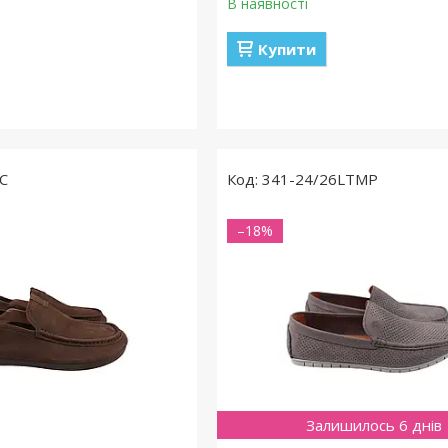
В наявності
Купити
C
341-24/26LTMP
–18%
Залишилось 6 днів