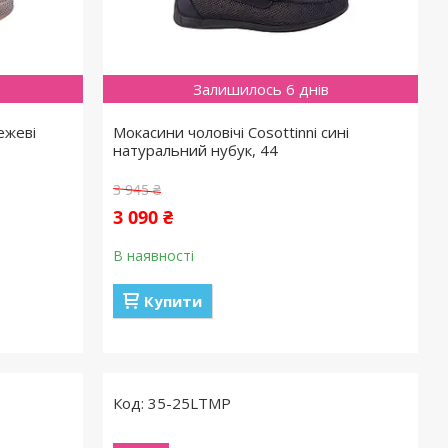
Залишилось 6 днів
ежеві
Мокасини чоловічі Cosottinni сині
натуральний нубук, 44
3 945 ₴
3 090 ₴
В наявності
Купити
35-25LTMP