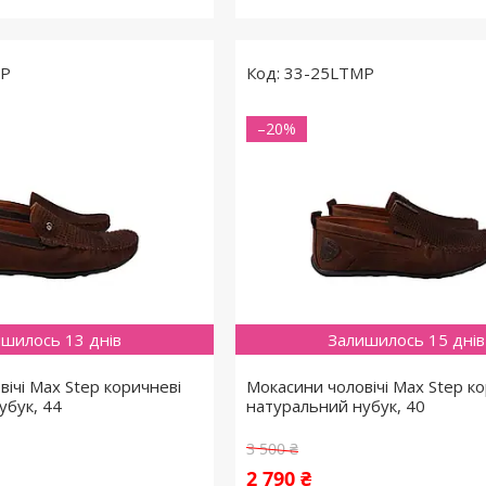
MP
33-25LTMP
–20%
шилось 13 днів
Залишилось 15 днів
ічі Max Step коричневі
Мокасини чоловічі Max Step к
убук, 44
натуральний нубук, 40
3 500 ₴
2 790 ₴