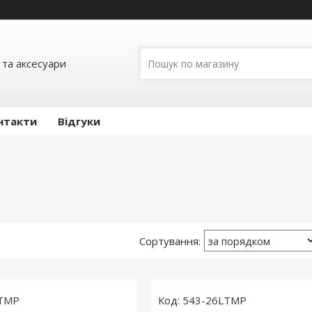
 та аксесуари
нтакти
Відгуки
LTMP
543-26LTMP