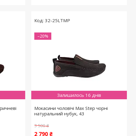
32-25LTMP
–20%
Залишилось 16 днів
оричневі
Мокасини чоловічі Max Step чорні
натуральний нубук, 43
3 500 ₴
2 790 ₴