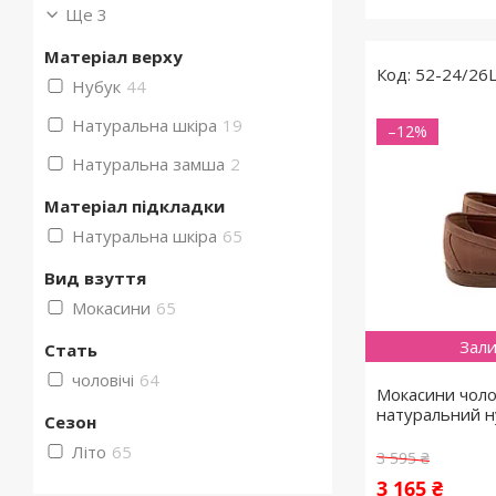
Ще 3
Матеріал верху
52-24/26
Нубук
44
Натуральна шкіра
19
–12%
Натуральна замша
2
Матеріал підкладки
Натуральна шкіра
65
Вид взуття
Мокасини
65
Зали
Стать
чоловічі
64
Мокасини чолов
натуральний н
Сезон
Літо
65
3 595 ₴
3 165 ₴