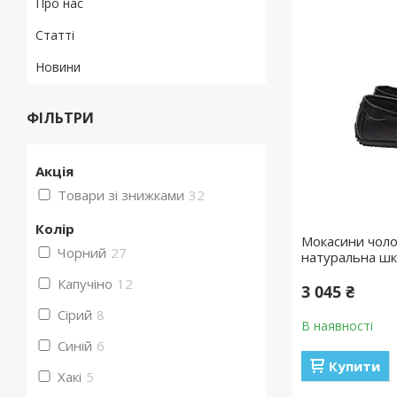
Про нас
Статті
Новини
ФІЛЬТРИ
Акція
Товари зі знижками
32
Колір
Мокасини чолов
Чорний
27
натуральна шк
Капучіно
12
3 045 ₴
Сірий
8
В наявності
Синій
6
Купити
Хакі
5