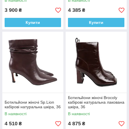
В наявності
В наявності
3 900
4 385
₴
₴
Купити
Купити
Ботильйони жіночі Brocoly
Ботильйони жіночі Sp.Lion
кабірові натуральна лакована
кабірові натуральна шкіра, 36
шкіра, 36
В наявності
В наявності
4 510
4 875
₴
₴