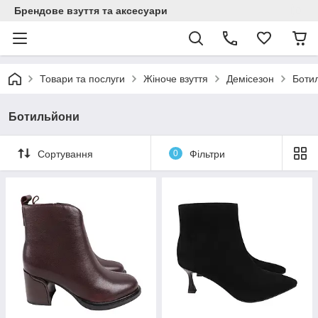
Брендове взуття та аксесуари
Товари та послуги
Жіноче взуття
Демісезон
Боти
Ботильйони
Сортування
0
Фільтри