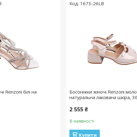
B
1673-26LB
і Renzoni білі на
Босоніжки жіночі Renzoni моло
натуральна лакована шкіра, 3
2 555 ₴
В наявності
Купити