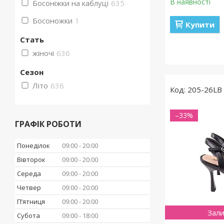
В наявності
Босоніжки на каблуці
635
Босоножки
1
Купити
Стать
жіночі
636
Сезон
Літо
636
205-26LB
–33%
ГРАФІК РОБОТИ
Понеділок
09:00
20:00
Вівторок
09:00
20:00
Середа
09:00
20:00
Четвер
09:00
20:00
Пʼятниця
09:00
20:00
Зали
Субота
09:00
18:00