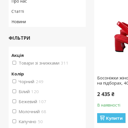
Про нас
Статті
Новини
ФІЛЬТРИ
Акція
Товари зі знижками
311
Колір
Босоніжки жіноч
Чорний
249
на підборах, 4
Білий
120
2 435 ₴
Бежевий
107
В наявності
Молочний
68
Купити
Капучіно
50