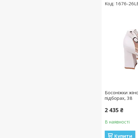
1676-26L
Босоніжки жіноч
підборах, 38
2 435 ₴
В наявності
Купити