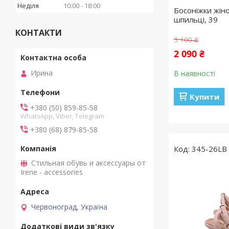
Неділя
10:00
18:00
Босоніжки жіноч
шпильці, 39
КОНТАКТИ
3 100 ₴
2 090 ₴
Ирина
В наявності
Купити
+380 (50) 859-85-58
WhatsApp, Viber, Telegram
+380 (68) 879-85-58
345-26LB
Стильная обувь и аксессуары от
Irene - accessories
Червоноград, Україна