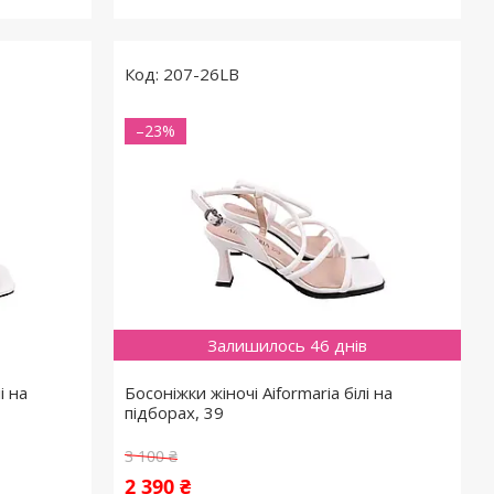
207-26LB
–23%
Залишилось 46 днів
і на
Босоніжки жіночі Aiformaria білі на
підборах, 39
3 100 ₴
2 390 ₴