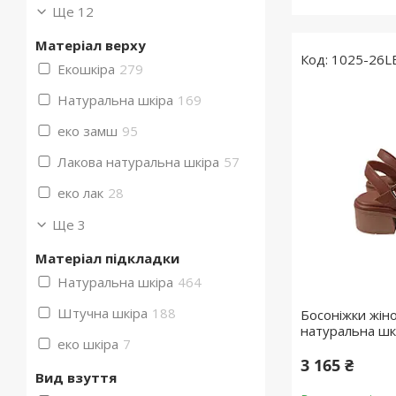
Ще 12
Матеріал верху
1025-26L
Екошкіра
279
Натуральна шкіра
169
еко замш
95
Лакова натуральна шкіра
57
еко лак
28
Ще 3
Матеріал підкладки
Натуральна шкіра
464
Штучна шкіра
188
Босоніжки жіно
натуральна шк
еко шкіра
7
3 165 ₴
Вид взуття