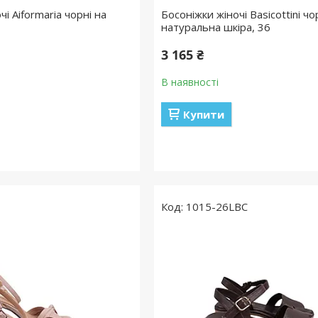
і Aiformaria чорні на
Босоніжки жіночі Basicottini чо
натуральна шкіра, 36
3 165 ₴
В наявності
Купити
1015-26LBC