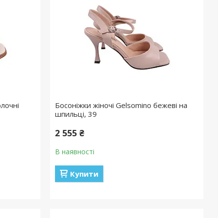
олочні
Босоніжки жіночі Gelsomino бежеві на
шпильці, 39
2 555 ₴
В наявності
Купити