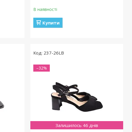
В наявності
Купити
237-26LB
–32%
Залишилось 46 днів