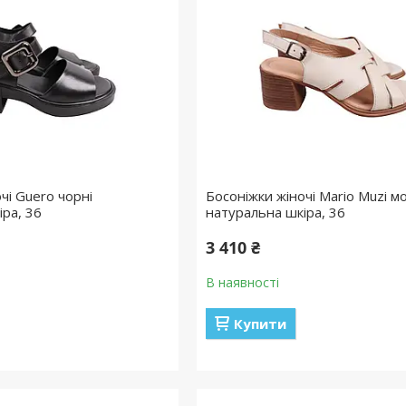
чі Guero чорні
Босоніжки жіночі Mario Muzi м
іра, 36
натуральна шкіра, 36
3 410 ₴
В наявності
Купити