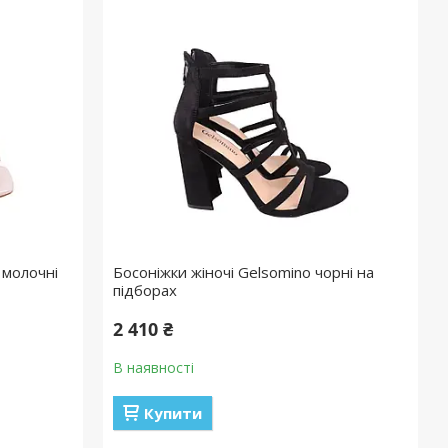
a молочні
Босоніжки жіночі Gelsomino чорні на
підборах
2 410 ₴
В наявності
Купити