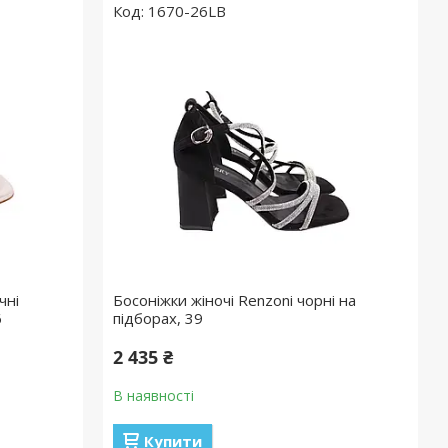
1670-26LB
чні
Босоніжки жіночі Renzoni чорні на
6
підборах, 39
2 435 ₴
В наявності
Купити