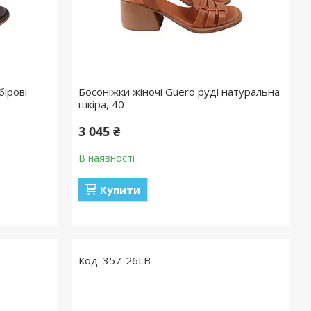
бірові
Босоніжки жіночі Guero руді натуральна
шкіра, 40
3 045 ₴
В наявності
Купити
357-26LB