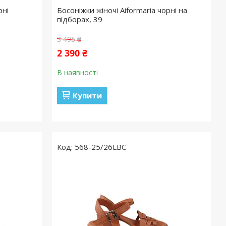
рні
Босоніжки жіночі Aiformaria чорні на
підборах, 39
3 495 ₴
2 390 ₴
В наявності
Купити
568-25/26LBC