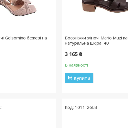
чі Gelsomino бежеві на
Босоніжки жіночі Mario Muzi ка
натуральна шкіра, 40
3 165 ₴
В наявності
Купити
C
1011-26LB