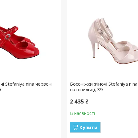
і Stefaniya nina червоні
Босоніжки жіночі Stefaniya nin
0
на шпильці, 39
2 435 ₴
В наявності
Купити