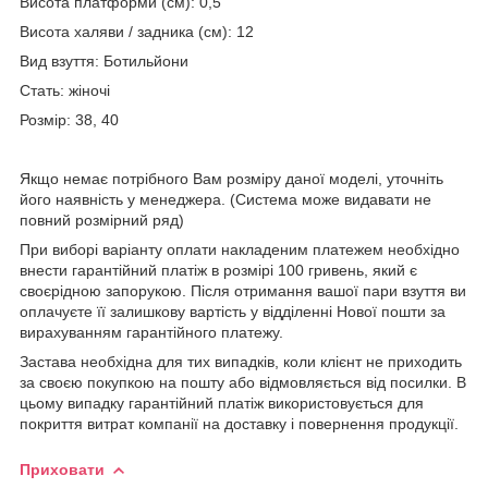
Висота платформи (см): 0,5
Висота халяви / задника (см): 12
Вид взуття: Ботильйони
Стать: жіночі
Розмір: 38, 40
Якщо немає потрібного Вам розміру даної моделі, уточніть
його наявність у менеджера. (Система може видавати не
повний розмірний ряд)
При виборі варіанту оплати накладеним платежем необхідно
внести гарантійний платіж в розмірі 100 гривень, який є
своєрідною запорукою. Після отримання вашої пари взуття ви
оплачуєте її залишкову вартість у відділенні Нової пошти за
вирахуванням гарантійного платежу.
Застава необхідна для тих випадків, коли клієнт не приходить
за своєю покупкою на пошту або відмовляється від посилки. В
цьому випадку гарантійний платіж використовується для
покриття витрат компанії на доставку і повернення продукції.
Приховати