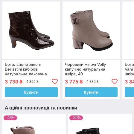
Ботильйони жіночі
Черевики жіночі Velly
Боти
Berisstini кабірові
капучіно натуральна
Vani
натуральна лакована
шкіра, 40
шкір
шкіра, 40
3 730
3 775
3 8
₴
₴
4 895 ₴
4 785 ₴
Купити
Купити
Акційні пропозиції та новинки
–48%
–39%