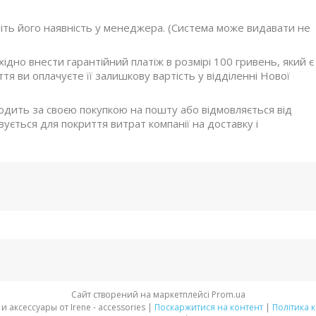
ніть його наявність у менеджера. (Система може видавати не
дно внести гарантійний платіж в розмірі 100 гривень, який є
я ви оплачуєте її залишкову вартість у відділенні Нової
ходить за своєю покупкою на пошту або відмовляється від
ується для покриття витрат компанії на доставку і
Сайт створений на маркетплейсі
Prom.ua
Стильная обувь и аксессуары от Irene - accessories |
Поскаржитися на контент
|
Політика 