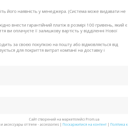
ніть його наявність у менеджера. (Система може видавати не
дно внести гарантійний платіж в розмірі 100 гривень, який є
я ви оплачуєте її залишкову вартість у відділенні Нової
ходить за своєю покупкою на пошту або відмовляється від
ується для покриття витрат компанії на доставку і
Сайт створений на маркетплейсі
Prom.ua
Стильная обувь и аксессуары от Irene - accessories |
Поскаржитися на контент
|
Політика 