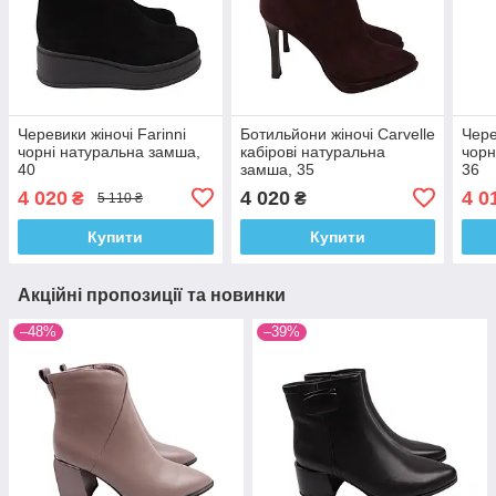
Черевики жіночі Farinni
Ботильйони жіночі Carvelle
Чере
чорні натуральна замша,
кабірові натуральна
чорн
40
замша, 35
36
4 020
4 020
4 0
₴
₴
5 110 ₴
Купити
Купити
Акційні пропозиції та новинки
–48%
–39%