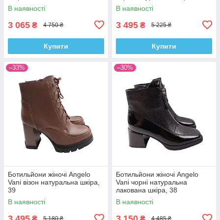
В наявності
В наявності
3 065
3 495
₴
₴
4 750 ₴
5 225 ₴
Купити
Купити
–33%
–30%
Ботильйони жіночі Angelo
Ботильйони жіночі Angelo
Vani візон натуральна шкіра,
Vani чорні натуральна
39
лакована шкіра, 38
В наявності
В наявності
3 495
3 150
₴
₴
5 180 ₴
4 485 ₴