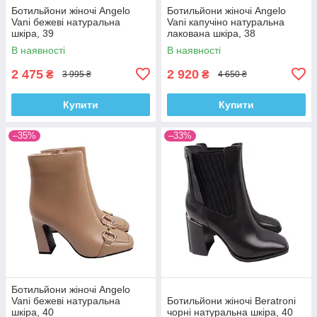
Ботильйони жіночі Angelo
Ботильйони жіночі Angelo
Vani бежеві натуральна
Vani капучіно натуральна
шкіра, 39
лакована шкіра, 38
В наявності
В наявності
2 475
2 920
₴
₴
3 995 ₴
4 650 ₴
Купити
Купити
–35%
–33%
Ботильйони жіночі Angelo
Vani бежеві натуральна
Ботильйони жіночі Beratroni
шкіра, 40
чорні натуральна шкіра, 40