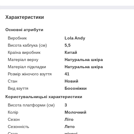
Характеристики
Основні атрибути
Виробник
Lola Andy
Висота каблука (см)
5,5
Країна виробник
Китай
Матеріал верху
Натуральна шкіра
Матеріал підкладки
Натуральна шкіра
Розмір жіночого взуття
41
Стан
Новий
Вид взуття
Босоніжки
Користувальницькі характеристики
Висота платформи (см)
3
Колір
Молочний
Сезон
Літо
Сезонність
Лето
Стать
жіночі