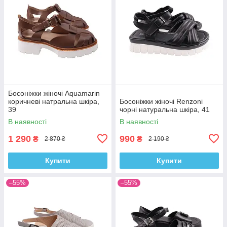
Босоніжки жіночі Aquamarin
коричневі натральна шкіра,
Босоніжки жіночі Renzoni
39
чорні натуральна шкіра, 41
В наявності
В наявності
1 290
990
₴
₴
2 870 ₴
2 190 ₴
Купити
Купити
–55%
–55%