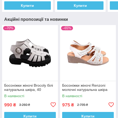
Купити
Купити
Акційні пропозиції та новинки
–70%
–65%
Босоніжки жіночі Brocoly білі
Босоніжки жіночі Renzoni
натуральна шкіра, 40
молочні натуральна шкіра
В наявності
В наявності
990
975
₴
₴
3 260 ₴
2 795 ₴
Купити
Купити