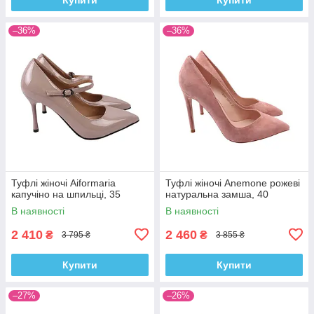
–36%
–36%
Туфлі жіночі Aiformaria
Туфлі жіночі Anemone рожеві
капучіно на шпильці, 35
натуральна замша, 40
В наявності
В наявності
2 410
2 460
₴
₴
3 795 ₴
3 855 ₴
Купити
Купити
–27%
–26%