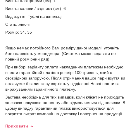
Висота платформи (см): 1
Висота халяви / задника (см): 6
Вид взуття: Туфлі на шпильці
Стать: жіночі
Розмір: 34, 35
Якщо немає потрібного Вам розміру даної моделі, уточніть
його наявність у менеджера. (Система може видавати не
повний розмірний ряд)
При виборі варіанту оплати накладеним платежем необхідно
внести гарантійний платіж в розмірі 100 гривень, який є
своєрідною запорукою. Після отримання вашої пари взуття ви
оплачуєте її залишкову вартість у відділенні Нової пошти за
вирахуванням гарантійного платежу.
Застава необхідна для тих випадків, коли клієнт не приходить
за своєю покупкою на пошту або відмовляється від посилки. В
цьому випадку гарантійний платіж використовується для
покриття витрат компанії на доставку і повернення продукції.
Приховати