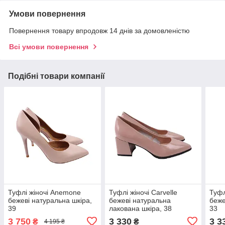
Умови повернення
Повернення товару впродовж 14 днів за домовленістю
Всі умови повернення
Подібні товари компанії
Туфлі жіночі Anemone
Туфлі жіночі Carvelle
Туфл
бежеві натуральна шкіра,
бежеві натуральна
беже
39
лакована шкіра, 38
33
3 750
3 330
3 3
₴
₴
4 195 ₴