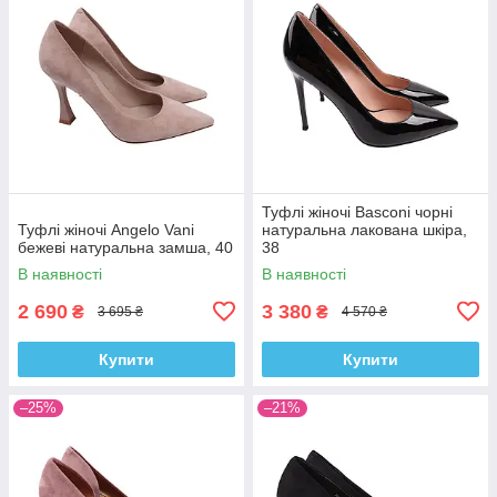
Туфлі жіночі Basconi чорні
Туфлі жіночі Angelo Vani
натуральна лакована шкіра,
бежеві натуральна замша, 40
38
В наявності
В наявності
2 690
3 380
₴
₴
3 695 ₴
4 570 ₴
Купити
Купити
–25%
–21%