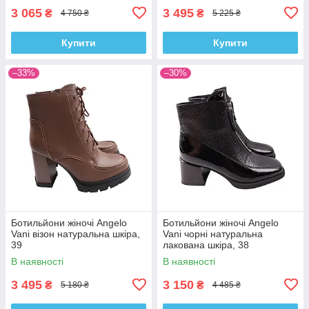
3 065
3 495
₴
₴
4 750 ₴
5 225 ₴
Купити
Купити
–33%
–30%
Ботильйони жіночі Angelo
Ботильйони жіночі Angelo
Vani візон натуральна шкіра,
Vani чорні натуральна
39
лакована шкіра, 38
В наявності
В наявності
3 495
3 150
₴
₴
5 180 ₴
4 485 ₴