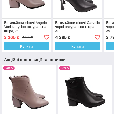
Ботильйони жіночі Angelo
Ботильйони жіночі Carvelle
Боти
Vani капучіно натуральна
чорні натуральна шкіра,
чорн
шкіра, 39
35
39
3 265
4 385
3 7
₴
₴
4 075 ₴
Купити
Купити
Акційні пропозиції та новинки
–48%
–39%