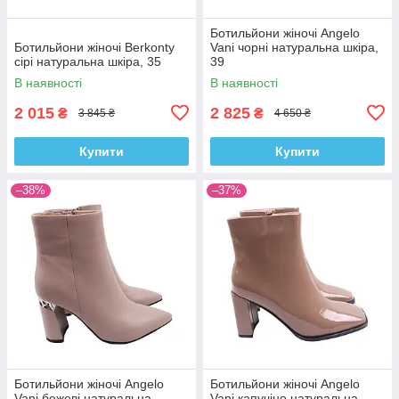
Ботильйони жіночі Angelo
Ботильйони жіночі Berkonty
Vani чорні натуральна шкіра,
сірі натуральна шкіра, 35
39
В наявності
В наявності
2 015
2 825
₴
₴
3 845 ₴
4 650 ₴
Купити
Купити
–38%
–37%
Ботильйони жіночі Angelo
Ботильйони жіночі Angelo
Vani бежеві натуральна
Vani капучіно натуральна