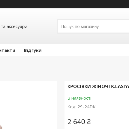
 та аксесуари
нтакти
Відгуки
КРОСІВКИ ЖІНОЧІ K.LASIY
В наявності
Код:
29-24DK
2 640 ₴