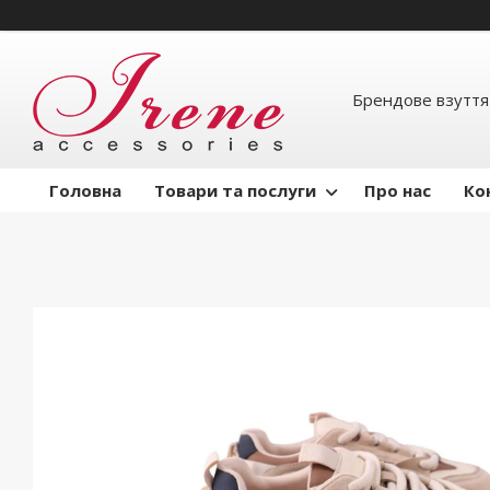
Брендове взуття
Головна
Товари та послуги
Про нас
Ко