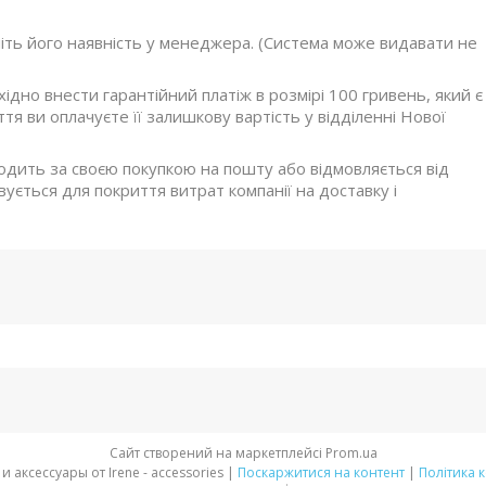
ніть його наявність у менеджера. (Система може видавати не
дно внести гарантійний платіж в розмірі 100 гривень, який є
я ви оплачуєте її залишкову вартість у відділенні Нової
ходить за своєю покупкою на пошту або відмовляється від
ується для покриття витрат компанії на доставку і
Сайт створений на маркетплейсі
Prom.ua
Стильная обувь и аксессуары от Irene - accessories |
Поскаржитися на контент
|
Політика 