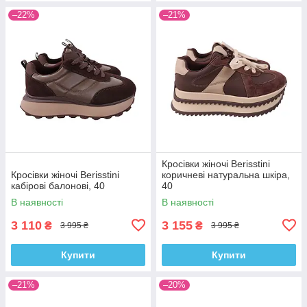
–22%
–21%
Кросівки жіночі Berisstini
Кросівки жіночі Berisstini
коричневі натуральна шкіра,
кабірові балонові, 40
40
В наявності
В наявності
3 110
3 155
₴
₴
3 995 ₴
3 995 ₴
Купити
Купити
–21%
–20%