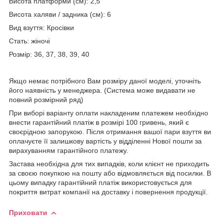
Висота платформи (см): 2,5
Висота халяви / задника (см): 6
Вид взуття: Кросівки
Стать: жіночі
Розмір: 36, 37, 38, 39, 40
Якщо немає потрібного Вам розміру даної моделі, уточніть
його наявність у менеджера. (Система може видавати не
повний розмірний ряд)
При виборі варіанту оплати накладеним платежем необхідно
внести гарантійний платіж в розмірі 100 гривень, який є
своєрідною запорукою. Після отримання вашої пари взуття ви
оплачуєте її залишкову вартість у відділенні Нової пошти за
вирахуванням гарантійного платежу.
Застава необхідна для тих випадків, коли клієнт не приходить
за своєю покупкою на пошту або відмовляється від посилки. В
цьому випадку гарантійний платіж використовується для
покриття витрат компанії на доставку і повернення продукції.
Приховати