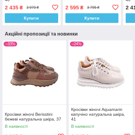
2 435
2 595
2 4
₴
₴
3 970 ₴
3 795 ₴
Купити
Купити
Акційні пропозиції та новинки
–33%
–24%
Кросівки жіночі Aquamarin
Кросівки жіночі Berisstini
капучіно натуральна шкіра,
бежеві натуральна шкіра, 37
41
В наявності
В наявності