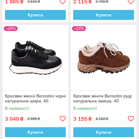
1 885
2 115
₴
₴
2 810 ₴
2 790 ₴
Купити
Купити
–24%
–23%
Кросівки жіночі Berisstini чорні
Кросівки жіночі Berisstini руді
натуральна шкіра, 40
натуральна замша, 40
В наявності
В наявності
3 040
3 155
₴
₴
3 995 ₴
4 100 ₴
Купити
Купити