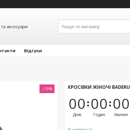
 та аксесуари
нтакти
Відгуки
КРОСІВКИ ЖІНОЧІ BADERU
–19%
0
0
0
0
0
0
Днів
Годин
Хвилин
В наявності