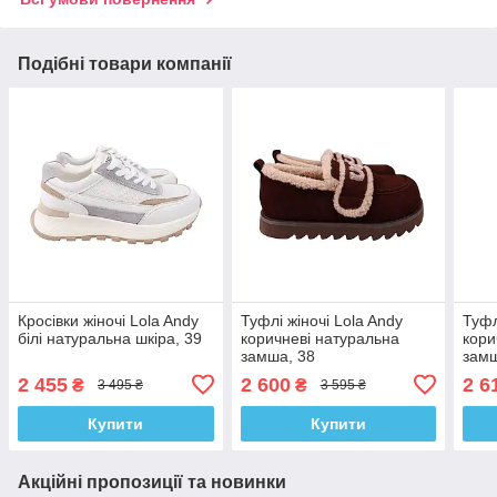
Подібні товари компанії
Кросівки жіночі Lola Andy
Туфлі жіночі Lola Andy
Туфл
білі натуральна шкіра, 39
коричневі натуральна
кори
замша, 38
замш
2 455
2 600
2 6
₴
₴
3 495 ₴
3 595 ₴
Купити
Купити
Акційні пропозиції та новинки