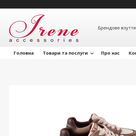
Брендове взуття
Головна
Товари та послуги
Про нас
Ко