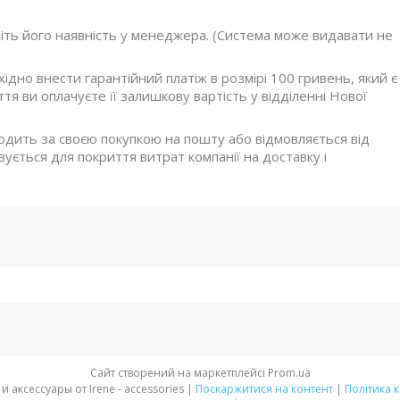
ніть його наявність у менеджера. (Система може видавати не
дно внести гарантійний платіж в розмірі 100 гривень, який є
я ви оплачуєте її залишкову вартість у відділенні Нової
ходить за своєю покупкою на пошту або відмовляється від
ується для покриття витрат компанії на доставку і
Сайт створений на маркетплейсі
Prom.ua
Стильная обувь и аксессуары от Irene - accessories |
Поскаржитися на контент
|
Політика 