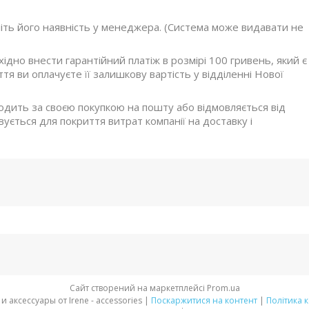
ніть його наявність у менеджера. (Система може видавати не
дно внести гарантійний платіж в розмірі 100 гривень, який є
я ви оплачуєте її залишкову вартість у відділенні Нової
ходить за своєю покупкою на пошту або відмовляється від
ується для покриття витрат компанії на доставку і
Сайт створений на маркетплейсі
Prom.ua
Стильная обувь и аксессуары от Irene - accessories |
Поскаржитися на контент
|
Політика 