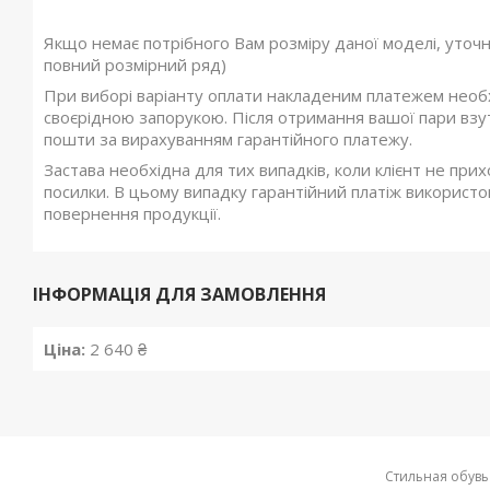
Якщо немає потрібного Вам розміру даної моделі, уточ
повний розмірний ряд)
При виборі варіанту оплати накладеним платежем необхі
своєрідною запорукою. Після отримання вашої пари взутт
пошти за вирахуванням гарантійного платежу.
Застава необхідна для тих випадків, коли клієнт не при
посилки. В цьому випадку гарантійний платіж використов
повернення продукції.
ІНФОРМАЦІЯ ДЛЯ ЗАМОВЛЕННЯ
Ціна:
2 640 ₴