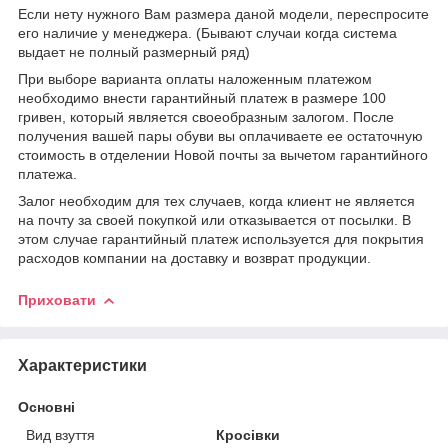
Если нету нужного Вам размера даной модели, переспросите
его наличие у менеджера. (Бывают случаи когда система
выдает не полный размерный ряд)
При выборе варианта оплаты наложенным платежом
необходимо внести гарантийный платеж в размере 100
гривен, который является своеобразным залогом. После
получения вашей пары обуви вы оплачиваете ее остаточную
стоимость в отделении Новой почты за вычетом гарантийного
платежа.
Залог необходим для тех случаев, когда клиент не является
на почту за своей покупкой или отказывается от посылки. В
этом случае гарантийный платеж используется для покрытия
расходов компании на доставку и возврат продукции.
Приховати
Характеристики
Основні
Вид взуття
Кросівки