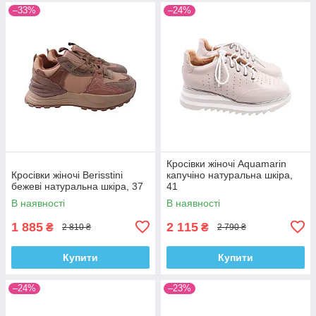
–33%
–24%
Кросівки жіночі Aquamarin
Кросівки жіночі Berisstini
капучіно натуральна шкіра,
бежеві натуральна шкіра, 37
41
В наявності
В наявності
1 885
2 115
₴
₴
2 810 ₴
2 790 ₴
Купити
Купити
–24%
–23%