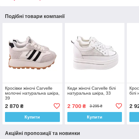
Подібні товари компанії
Кросівки жіночі Carvelle
Кеди жіночі Carvelle білі
Крос
молочні натуральна шкіра,
натуральна шкіра, 33
білі
39
2 870
2 700
2 9
₴
₴
3 295 ₴
Купити
Купити
Акційні пропозиції та новинки