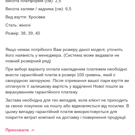
Висота платформи (см): 2,5
Висота халяви / задника (см): 6,5
Вид взуття: Кросівки
Стать: жіночі
Розмір: 38, 39, 40
Якщо немає потрібного Вам розміру даної моделі, уточніть
його наявність у менеджера. (Система може видавати не
повний розмірний ряд)
При виборі варіанту оплати накладеним платежем необхідно
внести гарантійний платіж в розмірі 100 гривень, який є
своєрідною запорукою. Після отримання вашої пари взуття ви
оплачуєте її залишкову вартість у відділенні Нової пошти за
вирахуванням гарантійного платежу.
Застава необхідна для тих випадків, коли клієнт не приходить
за своєю покупкою на пошту або відмовляється від посилки. В
цьому випадку гарантійний платіж використовується для
покриття витрат компанії на доставку і повернення продукції.
Приховати