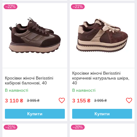
–22%
–21%
Кросівки жіночі Berisstini
Кросівки жіночі Berisstini
коричневі натуральна шкіра,
кабірові балонові, 40
40
В наявності
В наявності
3 110
3 155
₴
₴
3 995 ₴
3 995 ₴
Купити
Купити
–21%
–20%