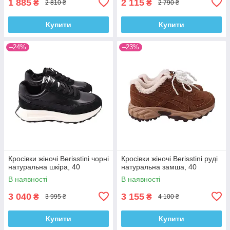
1 885
2 115
₴
₴
2 810 ₴
2 790 ₴
Купити
Купити
–24%
–23%
Кросівки жіночі Berisstini чорні
Кросівки жіночі Berisstini руді
натуральна шкіра, 40
натуральна замша, 40
В наявності
В наявності
3 040
3 155
₴
₴
3 995 ₴
4 100 ₴
Купити
Купити