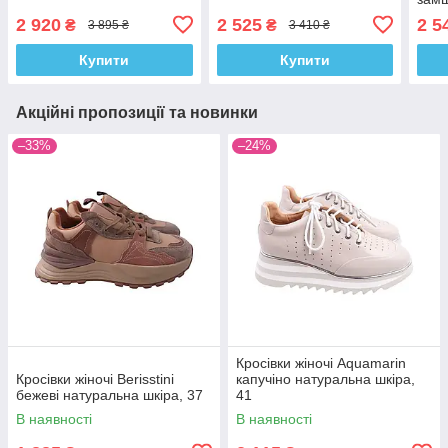
2 920
2 525
2 5
₴
₴
3 895 ₴
3 410 ₴
Купити
Купити
Акційні пропозиції та новинки
–33%
–24%
Кросівки жіночі Aquamarin
Кросівки жіночі Berisstini
капучіно натуральна шкіра,
бежеві натуральна шкіра, 37
41
В наявності
В наявності