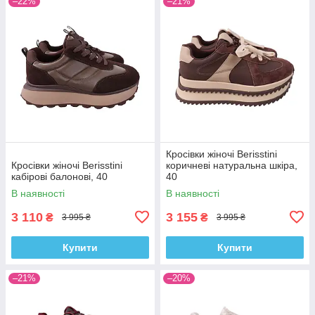
–22%
–21%
Кросівки жіночі Berisstini
Кросівки жіночі Berisstini
коричневі натуральна шкіра,
кабірові балонові, 40
40
В наявності
В наявності
3 110
3 155
₴
₴
3 995 ₴
3 995 ₴
Купити
Купити
–21%
–20%