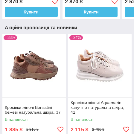
2 870
2 870
2 5
₴
₴
Купити
Купити
Акційні пропозиції та новинки
–33%
–24%
Кросівки жіночі Aquamarin
Кросівки жіночі Berisstini
капучіно натуральна шкіра,
бежеві натуральна шкіра, 37
41
В наявності
В наявності
1 885
2 115
₴
₴
2 810 ₴
2 790 ₴