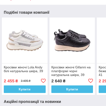
Подібні товари компанії
Кросівки жіночі Lola Andy
Кросівки жіночі Gifanni на
Крос
білі натуральна шкіра, 39
платформі чорні
беже
натуральна шкіра, 39
41
2 455
2 640
2 2
₴
₴
3 495 ₴
Купити
Купити
Акційні пропозиції та новинки