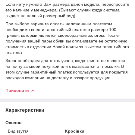
Если нету нужного Вам размера даной модели, переспросите
его наличие у менеджера. (Бывают случаи когда система
выдает не полный размерный ряд)
При выборе варианта оплаты наложенным платежом
необходимо внести гарантийный платеж в размере 100
гривен, который является своеобразным залогом. После
получения вашей пары обуви вы оплачиваете ее остаточную
стоимость в отделении Новой почты за вычетом гарантийного
платежа.
Залог необходим для тех случаев, когда клиент не является
на почту за своей покупкой или отказывается от посылки. В
этом случае гарантийный платеж используется для покрытия
расходов компании на доставку и возврат продукции.
Приховати
Характеристики
Основні
Вид взуття
Кросівки