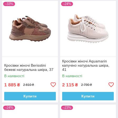
–33%
–24%
Кросівки жіночі Aquamarin
Кросівки жіночі Berisstini
капучіно натуральна шкіра,
бежеві натуральна шкіра, 37
41
В наявності
В наявності
1 885
2 115
₴
₴
2 810 ₴
2 790 ₴
Купити
Купити
–24%
–23%