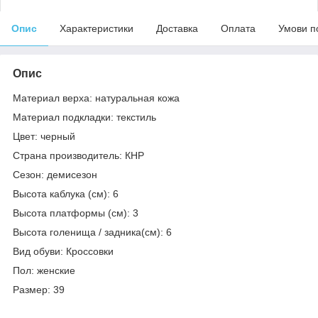
Опис
Характеристики
Доставка
Оплата
Умови п
Опис
Материал верха: натуральная кожа
Материал подкладки: текстиль
Цвет: черный
Страна производитель: КНР
Сезон: демисезон
Высота каблука (см): 6
Высота платформы (см): 3
Высота голенища / задника(см): 6
Вид обуви: Кроссовки
Пол: женские
Размер: 39