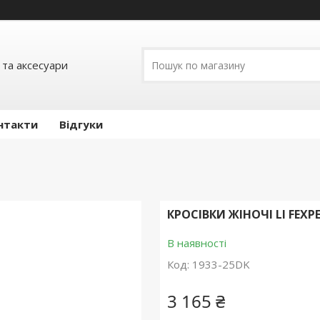
 та аксесуари
нтакти
Відгуки
КРОСІВКИ ЖІНОЧІ LI FEX
В наявності
Код:
1933-25DK
3 165 ₴