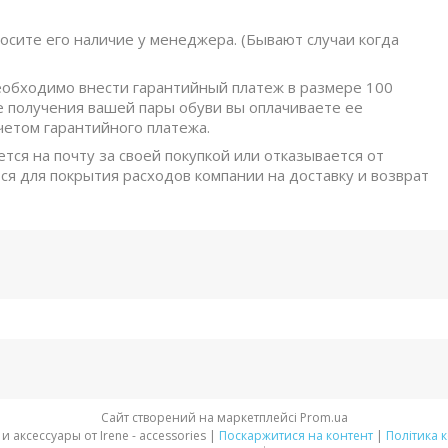
осите его наличие у менеджера. (Бывают случаи когда
обходимо внести гарантийный платеж в размере 100
е получения вашей пары обуви вы оплачиваете ее
четом гарантийного платежа.
ется на почту за своей покупкой или отказывается от
ся для покрытия расходов компании на доставку и возврат
Сайт створений на маркетплейсі
Prom.ua
Стильная обувь и аксессуары от Irene - accessories |
Поскаржитися на контент
|
Політика 