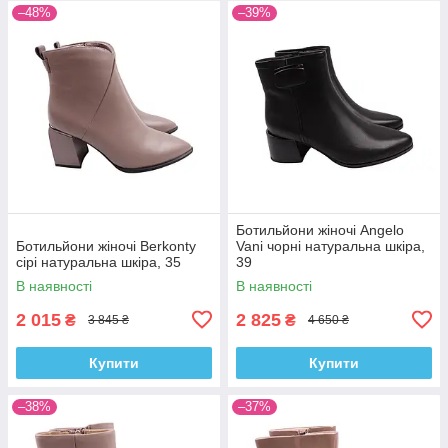
–48%
–39%
Ботильйони жіночі Angelo
Ботильйони жіночі Berkonty
Vani чорні натуральна шкіра,
сірі натуральна шкіра, 35
39
В наявності
В наявності
2 015
2 825
₴
₴
3 845 ₴
4 650 ₴
Купити
Купити
–38%
–37%