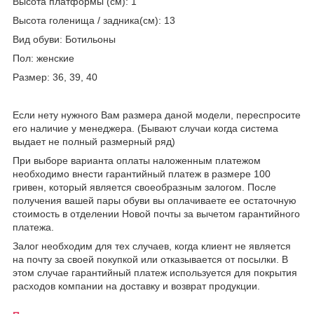
Высота платформы (см): 1
Высота голенища / задника(см): 13
Вид обуви: Ботильоны
Пол: женские
Размер: 36, 39, 40
Если нету нужного Вам размера даной модели, переспросите
его наличие у менеджера. (Бывают случаи когда система
выдает не полный размерный ряд)
При выборе варианта оплаты наложенным платежом
необходимо внести гарантийный платеж в размере 100
гривен, который является своеобразным залогом. После
получения вашей пары обуви вы оплачиваете ее остаточную
стоимость в отделении Новой почты за вычетом гарантийного
платежа.
Залог необходим для тех случаев, когда клиент не является
на почту за своей покупкой или отказывается от посылки. В
этом случае гарантийный платеж используется для покрытия
расходов компании на доставку и возврат продукции.