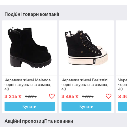
Подібні товари компанії
Черевики жіночі Melanda
Черевики жіночі Berisstini
Чере
чорні натуральна замша,
чорні натуральна замша,
чорн
40
40
40
3 215
3 485
3 4
₴
₴
4 280 ₴
4 300 ₴
Купити
Купити
Акційні пропозиції та новинки