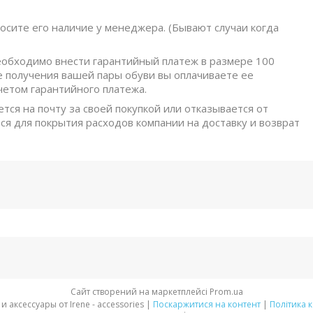
осите его наличие у менеджера. (Бывают случаи когда
обходимо внести гарантийный платеж в размере 100
е получения вашей пары обуви вы оплачиваете ее
четом гарантийного платежа.
ется на почту за своей покупкой или отказывается от
ся для покрытия расходов компании на доставку и возврат
Сайт створений на маркетплейсі
Prom.ua
Стильная обувь и аксессуары от Irene - accessories |
Поскаржитися на контент
|
Політика 