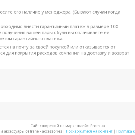
осите его наличие у менеджера. (Бывают случаи когда
обходимо внести гарантийный платеж в размере 100
е получения вашей пары обуви вы оплачиваете ее
четом гарантийного платежа.
ется на почту за своей покупкой или отказывается от
ся для покрытия расходов компании на доставку и возврат
Сайт створений на маркетплейсі
Prom.ua
Стильная обувь и аксессуары от Irene - accessories |
Поскаржитися на контент
|
Політика 