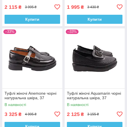
2 115
1 995
₴
₴
3 995 ₴
3 430 ₴
Купити
Купити
–33%
–33%
Туфлі жіночі Anemone чорні
Туфлі жіночі Aquamarin чорні
натуральна шкіра, 37
натуральна шкіра, 37
В наявності
В наявності
3 325
2 125
₴
₴
4 995 ₴
3 155 ₴
Купити
Купити