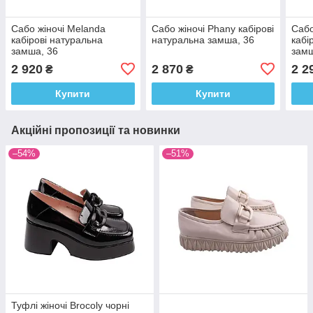
Сабо жіночі Melanda
Сабо жіночі Phany кабірові
Сабо
кабірові натуральна
натуральна замша, 36
кабі
замша, 36
замш
2 920
2 870
2 2
₴
₴
Купити
Купити
Акційні пропозиції та новинки
–54%
–51%
Туфлі жіночі Brocoly чорні