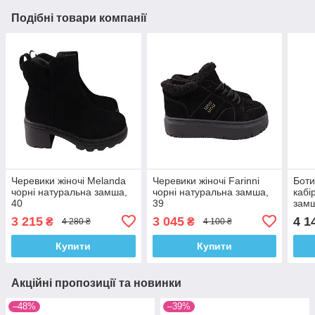
Подібні товари компанії
Черевики жіночі Melanda
Черевики жіночі Farinni
Боти
чорні натуральна замша,
чорні натуральна замша,
кабі
40
39
замш
3 215
3 045
4 1
₴
₴
4 280 ₴
4 100 ₴
Купити
Купити
Акційні пропозиції та новинки
–48%
–39%