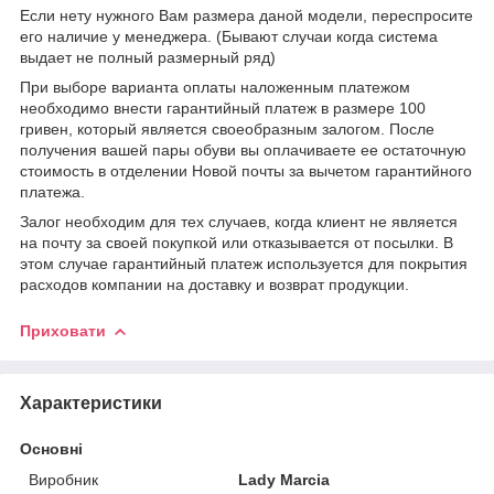
Если нету нужного Вам размера даной модели, переспросите
его наличие у менеджера. (Бывают случаи когда система
выдает не полный размерный ряд)
При выборе варианта оплаты наложенным платежом
необходимо внести гарантийный платеж в размере 100
гривен, который является своеобразным залогом. После
получения вашей пары обуви вы оплачиваете ее остаточную
стоимость в отделении Новой почты за вычетом гарантийного
платежа.
Залог необходим для тех случаев, когда клиент не является
на почту за своей покупкой или отказывается от посылки. В
этом случае гарантийный платеж используется для покрытия
расходов компании на доставку и возврат продукции.
Приховати
Характеристики
Основні
Виробник
Lady Marcia