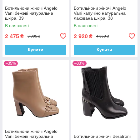
Ботильйони жіночі Angelo
Ботильйони жіночі Angelo
Vani бежеві натуральна
Vani капучіно натуральна
шкіра, 39
лакована шкіра, 38
В наявності
В наявності
2 475
2 920
₴
₴
3 995 ₴
4 650 ₴
Купити
Купити
–35%
–33%
Ботильйони жіночі Angelo
Vani бежеві натуральна
Ботильйони жіночі Beratroni