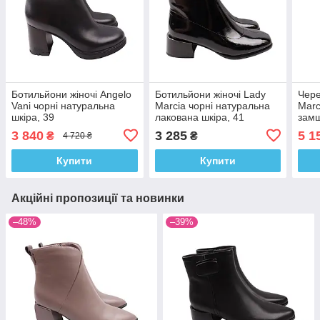
Ботильйони жіночі Angelo
Ботильйони жіночі Lady
Чере
Vani чорні натуральна
Marcia чорні натуральна
Marc
шкіра, 39
лакована шкіра, 41
замш
3 840
3 285
5 1
₴
₴
4 720 ₴
Купити
Купити
Акційні пропозиції та новинки
–48%
–39%