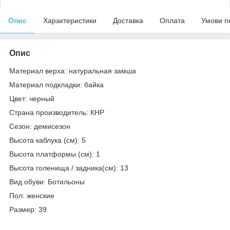
Опис
Характеристики
Доставка
Оплата
Умови п
Опис
Материал верха: натуральная замша
Материал подкладки: байка
Цвет: черный
Страна производитель: КНР
Сезон: демисезон
Высота каблука (см): 5
Высота платформы (см): 1
Высота голенища / задника(см): 13
Вид обуви: Ботильоны
Пол: женские
Размер: 39