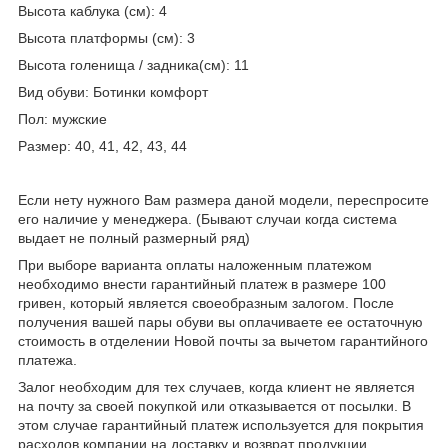
Высота каблука (см): 4
Высота платформы (см): 3
Высота голенища / задника(см): 11
Вид обуви: Ботинки комфорт
Пол: мужские
Размер: 40, 41, 42, 43, 44
Если нету нужного Вам размера даной модели, переспросите
его наличие у менеджера. (Бывают случаи когда система
выдает не полный размерный ряд)
При выборе варианта оплаты наложенным платежом
необходимо внести гарантийный платеж в размере 100
гривен, который является своеобразным залогом. После
получения вашей пары обуви вы оплачиваете ее остаточную
стоимость в отделении Новой почты за вычетом гарантийного
платежа.
Залог необходим для тех случаев, когда клиент не является
на почту за своей покупкой или отказывается от посылки. В
этом случае гарантийный платеж используется для покрытия
расходов компании на доставку и возврат продукции.