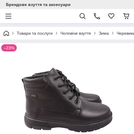
Брендове взуття та аксесуари
Товари та послуги
Чоловіче взуття
Зима
Черевик
–23%