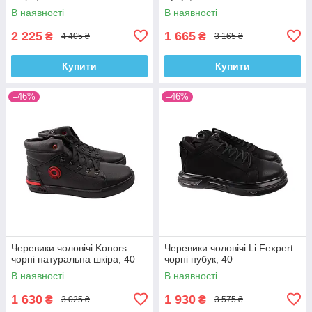
В наявності
В наявності
2 225
1 665
₴
₴
4 405 ₴
3 165 ₴
Купити
Купити
–46%
–46%
Черевики чоловічі Konors
Черевики чоловічі Li Fexpert
чорні натуральна шкіра, 40
чорні нубук, 40
В наявності
В наявності
1 630
1 930
₴
₴
3 025 ₴
3 575 ₴