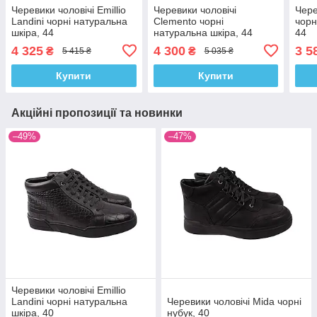
Черевики чоловічі Emillio
Черевики чоловічі
Чере
Landini чорні натуральна
Clemento чорні
чорн
шкіра, 44
натуральна шкіра, 44
44
4 325
4 300
3 5
₴
₴
5 415 ₴
5 035 ₴
Купити
Купити
Акційні пропозиції та новинки
–49%
–47%
Черевики чоловічі Emillio
Landini чорні натуральна
Черевики чоловічі Mida чорні
шкіра, 40
нубук, 40