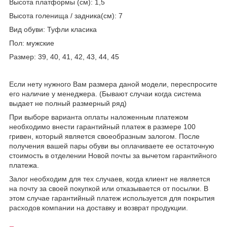
Высота платформы (см): 1,5
Высота голенища / задника(см): 7
Вид обуви: Туфли класика
Пол: мужские
Размер: 39, 40, 41, 42, 43, 44, 45
Если нету нужного Вам размера даной модели, переспросите
его наличие у менеджера. (Бывают случаи когда система
выдает не полный размерный ряд)
При выборе варианта оплаты наложенным платежом
необходимо внести гарантийный платеж в размере 100
гривен, который является своеобразным залогом. После
получения вашей пары обуви вы оплачиваете ее остаточную
стоимость в отделении Новой почты за вычетом гарантийного
платежа.
Залог необходим для тех случаев, когда клиент не является
на почту за своей покупкой или отказывается от посылки. В
этом случае гарантийный платеж используется для покрытия
расходов компании на доставку и возврат продукции.