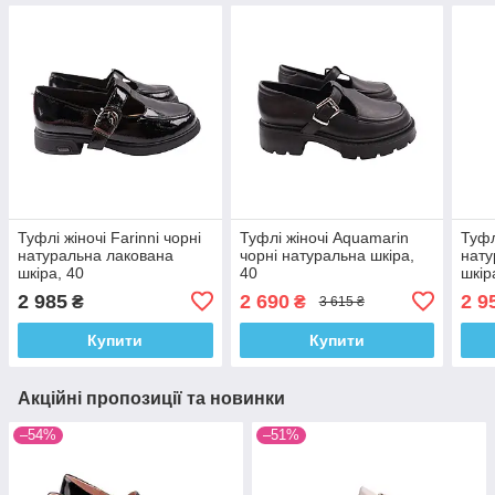
Туфлі жіночі Farinni чорні
Туфлі жіночі Aquamarin
Туфл
натуральна лакована
чорні натуральна шкіра,
нату
шкіра, 40
40
шкір
2 985
2 690
2 9
₴
₴
3 615 ₴
Купити
Купити
Акційні пропозиції та новинки
–54%
–51%