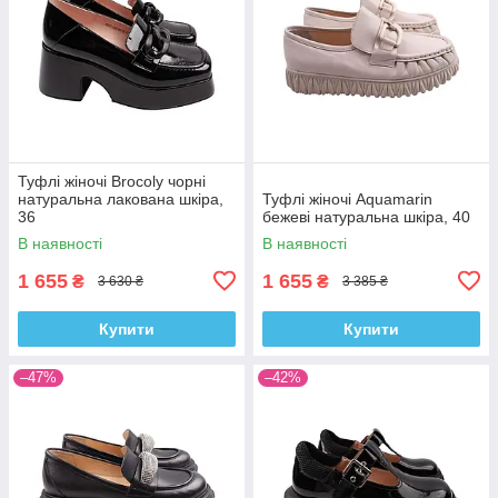
Туфлі жіночі Brocoly чорні
натуральна лакована шкіра,
Туфлі жіночі Aquamarin
36
бежеві натуральна шкіра, 40
В наявності
В наявності
1 655
1 655
₴
₴
3 630 ₴
3 385 ₴
Купити
Купити
–47%
–42%