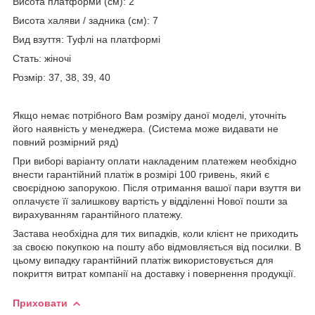
Висота платформи (см): 2
Висота халяви / задника (см): 7
Вид взуття: Туфлі на платформі
Стать: жіночі
Розмір: 37, 38, 39, 40
Якщо немає потрібного Вам розміру даної моделі, уточніть
його наявність у менеджера. (Система може видавати не
повний розмірний ряд)
При виборі варіанту оплати накладеним платежем необхідно
внести гарантійний платіж в розмірі 100 гривень, який є
своєрідною запорукою. Після отримання вашої пари взуття ви
оплачуєте її залишкову вартість у відділенні Нової пошти за
вирахуванням гарантійного платежу.
Застава необхідна для тих випадків, коли клієнт не приходить
за своєю покупкою на пошту або відмовляється від посилки. В
цьому випадку гарантійний платіж використовується для
покриття витрат компанії на доставку і повернення продукції.
Приховати