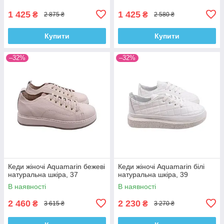
1 425
1 425
₴
₴
2 875 ₴
2 580 ₴
Купити
Купити
–32%
–32%
Кеди жіночі Aquamarin бежеві
Кеди жіночі Aquamarin білі
натуральна шкіра, 37
натуральна шкіра, 39
В наявності
В наявності
2 460
2 230
₴
₴
3 615 ₴
3 270 ₴