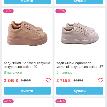
Купити
Купити
–29%
–27%
Кеди жіночі Berisstini капучіно
Кеди жіночі Aquamarin
натуральна шкіра, 40
молочні натуральна шкіра, 37
В наявності
В наявності
2 345
2 715
₴
₴
3 295 ₴
3 735 ₴
Купити
Купити
–26%
–26%