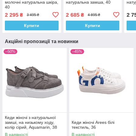
молочні натуральна шкіра,
натуральна замша, 40
нату
40
2 295
2 685
2 7
₴
₴
3 495 ₴
4 895 ₴
Купити
Купити
Акційні пропозиції та новинки
–50%
–45%
Кеди жіночі з натуральної
замші, на низькому ходу,
Кеди жіночі Arees білі
колір сірий, Aquamarin, 38
текстиль, 36
В наявності
В наявності