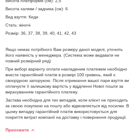
Висота платформи (см): 2,5
Висота халяви / задника (см): 6
Вид взуття: Кеди
Стать: жіночі
Розмір: 36, 37, 38, 39, 40, 41, 42, 43
Якщо немає потрібного Вам розміру даної моделі, уточніть
його наявність у менеджера. (Система може видавати не
повний розмірний ряд)
При виборі варіанту оплати накладеним платежем необхідно
внести гарантійний платіж в розмірі 100 гривень, який є
своєрідною запорукою. Після отримання вашої пари взуття ви
оплачуєте її залишкову вартість у відділенні Нової пошти за
вирахуванням гарантійного платежу.
Застава необхідна для тих випадків, коли клієнт не приходить
за своєю покупкою на пошту або відмовляється від посилки. В
цьому випадку гарантійний платіж використовується для
покриття витрат компанії на доставку і повернення продукції.
Приховати