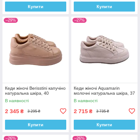
Купити
Купити
–29%
–27%
Кеди жіночі Berisstini капучіно
Кеди жіночі Aquamarin
натуральна шкіра, 40
молочні натуральна шкіра, 37
В наявності
В наявності
2 345
2 715
₴
₴
3 295 ₴
3 735 ₴
Купити
Купити
–26%
–26%