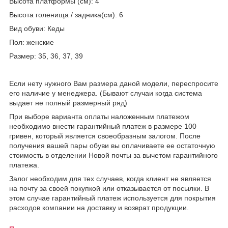
Высота платформы (см): 4
Высота голенища / задника(см): 6
Вид обуви: Кеды
Пол: женские
Размер: 35, 36, 37, 39
Если нету нужного Вам размера даной модели, переспросите
его наличие у менеджера. (Бывают случаи когда система
выдает не полный размерный ряд)
При выборе варианта оплаты наложенным платежом
необходимо внести гарантийный платеж в размере 100
гривен, который является своеобразным залогом. После
получения вашей пары обуви вы оплачиваете ее остаточную
стоимость в отделении Новой почты за вычетом гарантийного
платежа.
Залог необходим для тех случаев, когда клиент не является
на почту за своей покупкой или отказывается от посылки. В
этом случае гарантийный платеж используется для покрытия
расходов компании на доставку и возврат продукции.