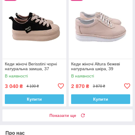
Кеди жіночі Berisstini чорні
Кеди жіночі Altura бежеві
натуральна замша, 37
натуральна шкіра, 39
В наявності
В наявності
3 040
2 870
₴
₴
4 100 ₴
3 870 ₴
Купити
Купити
Показати ще
Про нас