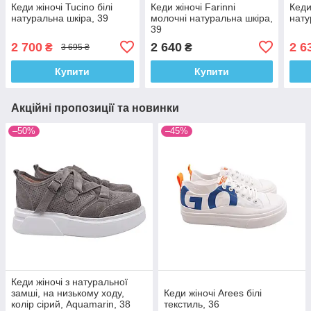
Кеди жіночі Tucino білі
Кеди жіночі Farinni
Кеди
натуральна шкіра, 39
молочні натуральна шкіра,
нату
39
2 700
2 640
2 6
₴
₴
3 695 ₴
Купити
Купити
Акційні пропозиції та новинки
–50%
–45%
Кеди жіночі з натуральної
замші, на низькому ходу,
Кеди жіночі Arees білі
колір сірий, Aquamarin, 38
текстиль, 36