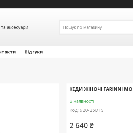
 та аксесуари
нтакти
Відгуки
КЕДИ ЖІНОЧІ FARINNI М
В наявності
Код:
920-25DTS
2 640 ₴