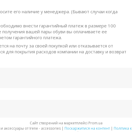
осите его наличие у менеджера. (Бывают случаи когда
обходимо внести гарантийный платеж в размере 100
е получения вашей пары обуви вы оплачиваете ее
четом гарантийного платежа.
ется на почту за своей покупкой или отказывается от
ся для покрытия расходов компании на доставку и возврат
Сайт створений на маркетплейсі
Prom.ua
Стильная обувь и аксессуары от Irene - accessories |
Поскаржитися на контент
|
Політика 