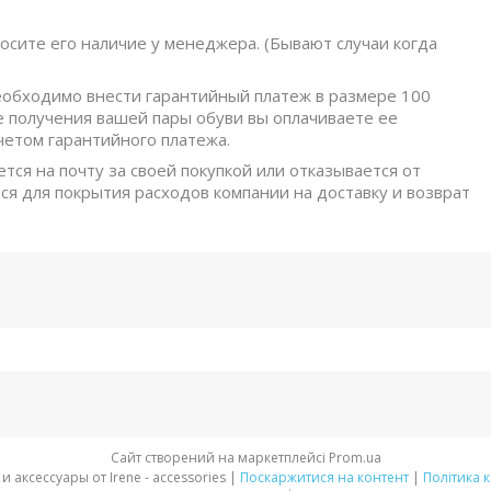
осите его наличие у менеджера. (Бывают случаи когда
обходимо внести гарантийный платеж в размере 100
е получения вашей пары обуви вы оплачиваете ее
четом гарантийного платежа.
ется на почту за своей покупкой или отказывается от
ся для покрытия расходов компании на доставку и возврат
Сайт створений на маркетплейсі
Prom.ua
Стильная обувь и аксессуары от Irene - accessories |
Поскаржитися на контент
|
Політика 