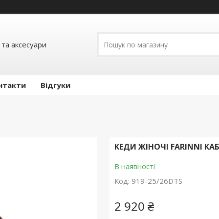
 та аксесуари
нтакти
Відгуки
КЕДИ ЖІНОЧІ FARINNI КА
В наявності
Код:
919-25/26DTS
2 920 ₴