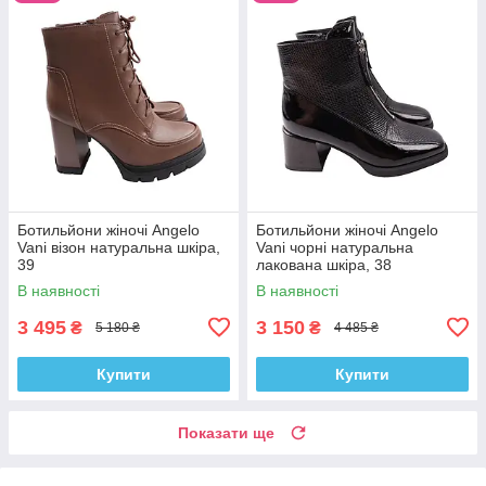
Ботильйони жіночі Angelo
Ботильйони жіночі Angelo
Vani візон натуральна шкіра,
Vani чорні натуральна
39
лакована шкіра, 38
В наявності
В наявності
3 495
3 150
₴
₴
5 180 ₴
4 485 ₴
Купити
Купити
Показати ще