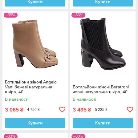
Купити
Купити
–35%
–33%
Ботильйони жіночі Angelo
Vani бежеві натуральна
Ботильйони жіночі Beratroni
шкіра, 40
чорні натуральна шкіра, 40
В наявності
В наявності
3 065
3 495
₴
₴
4 750 ₴
5 225 ₴
Купити
Купити
–33%
–30%