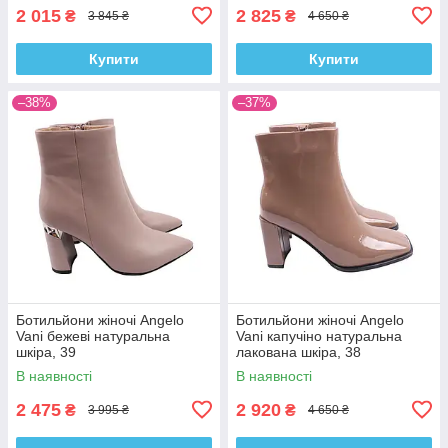
2 015
2 825
₴
₴
3 845 ₴
4 650 ₴
Купити
Купити
–38%
–37%
Ботильйони жіночі Angelo
Ботильйони жіночі Angelo
Vani бежеві натуральна
Vani капучіно натуральна
шкіра, 39
лакована шкіра, 38
В наявності
В наявності
2 475
2 920
₴
₴
3 995 ₴
4 650 ₴