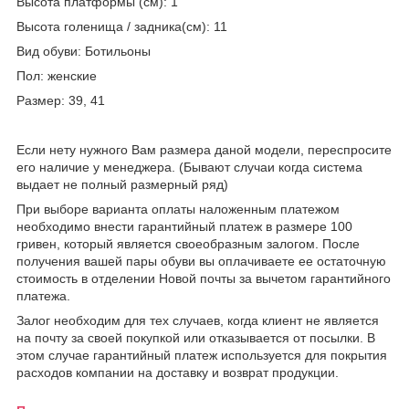
Высота платформы (см): 1
Высота голенища / задника(см): 11
Вид обуви: Ботильоны
Пол: женские
Размер: 39, 41
Если нету нужного Вам размера даной модели, переспросите
его наличие у менеджера. (Бывают случаи когда система
выдает не полный размерный ряд)
При выборе варианта оплаты наложенным платежом
необходимо внести гарантийный платеж в размере 100
гривен, который является своеобразным залогом. После
получения вашей пары обуви вы оплачиваете ее остаточную
стоимость в отделении Новой почты за вычетом гарантийного
платежа.
Залог необходим для тех случаев, когда клиент не является
на почту за своей покупкой или отказывается от посылки. В
этом случае гарантийный платеж используется для покрытия
расходов компании на доставку и возврат продукции.