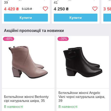
39
41
4 420
4 250
3 5
₴
₴
5 125 ₴
Купити
Купити
Акційні пропозиції та новинки
–48%
–39%
Ботильйони жіночі Angelo
Ботильйони жіночі Berkonty
Vani чорні натуральна шкіра,
сірі натуральна шкіра, 35
39
В наявності
В наявності