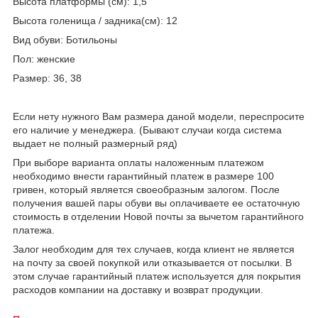
Высота платформы (см): 1,5
Высота голенища / задника(см): 12
Вид обуви: Ботильоны
Пол: женские
Размер: 36, 38
Если нету нужного Вам размера даной модели, переспросите
его наличие у менеджера. (Бывают случаи когда система
выдает не полный размерный ряд)
При выборе варианта оплаты наложенным платежом
необходимо внести гарантийный платеж в размере 100
гривен, который является своеобразным залогом. После
получения вашей пары обуви вы оплачиваете ее остаточную
стоимость в отделении Новой почты за вычетом гарантийного
платежа.
Залог необходим для тех случаев, когда клиент не является
на почту за своей покупкой или отказывается от посылки. В
этом случае гарантийный платеж используется для покрытия
расходов компании на доставку и возврат продукции.