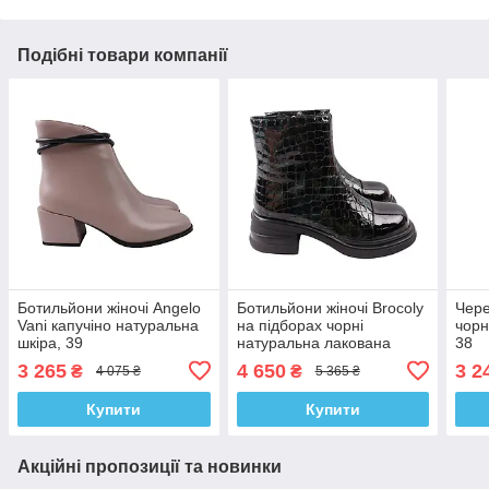
Подібні товари компанії
Ботильйони жіночі Angelo
Ботильйони жіночі Brocoly
Чере
Vani капучіно натуральна
на підборах чорні
чорн
шкіра, 39
натуральна лакована
38
шкіра, 39
3 265
4 650
3 2
₴
₴
4 075 ₴
5 365 ₴
Купити
Купити
Акційні пропозиції та новинки