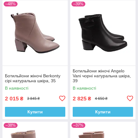
–48%
–39%
Ботильйони жіночі Angelo
Ботильйони жіночі Berkonty
Vani чорні натуральна шкіра,
сірі натуральна шкіра, 35
39
В наявності
В наявності
2 015
2 825
₴
₴
3 845 ₴
4 650 ₴
Купити
Купити
–38%
–37%