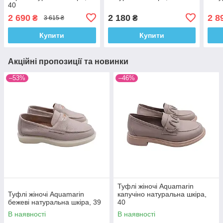
40
2 690
2 180
2 8
₴
₴
3 615 ₴
Купити
Купити
Акційні пропозиції та новинки
–53%
–46%
Туфлі жіночі Aquamarin
Туфлі жіночі Aquamarin
капучіно натуральна шкіра,
бежеві натуральна шкіра, 39
40
В наявності
В наявності