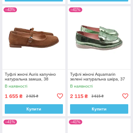
–43%
–41%
Туфлі жночі Auris капучіно
Туфлі жіночі Aquamarin
натуральна замша, 38
зелені натуральна шкіра, 37
В наявності
В наявності
1 655
2 115
₴
₴
2 925 ₴
3 615 ₴
Купити
Купити
–41%
–41%