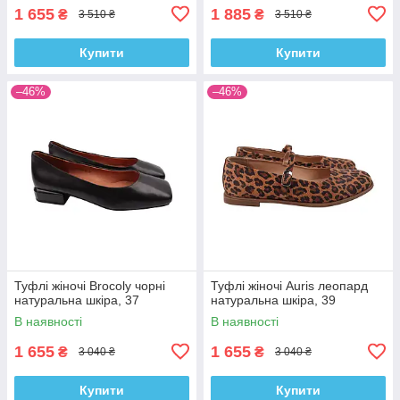
1 655
1 885
₴
₴
3 510 ₴
3 510 ₴
Купити
Купити
–46%
–46%
Туфлі жіночі Brocoly чорні
Туфлі жіночі Auris леопард
натуральна шкіра, 37
натуральна шкіра, 39
В наявності
В наявності
1 655
1 655
₴
₴
3 040 ₴
3 040 ₴
Купити
Купити