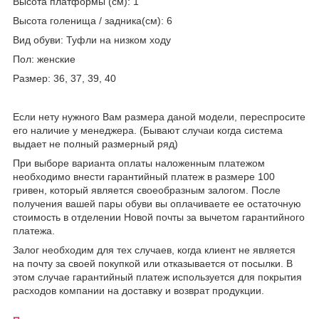
Высота платформы (см): 1
Высота голенища / задника(см): 6
Вид обуви: Туфли на низком ходу
Пол: женские
Размер: 36, 37, 39, 40
Если нету нужного Вам размера даной модели, переспросите
его наличие у менеджера. (Бывают случаи когда система
выдает не полный размерный ряд)
При выборе варианта оплаты наложенным платежом
необходимо внести гарантийный платеж в размере 100
гривен, который является своеобразным залогом. После
получения вашей пары обуви вы оплачиваете ее остаточную
стоимость в отделении Новой почты за вычетом гарантийного
платежа.
Залог необходим для тех случаев, когда клиент не является
на почту за своей покупкой или отказывается от посылки. В
этом случае гарантийный платеж используется для покрытия
расходов компании на доставку и возврат продукции.