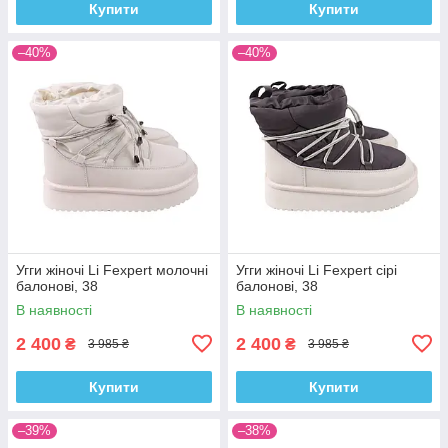
Купити
Купити
–40%
–40%
Угги жіночі Li Fexpert молочні
Угги жіночі Li Fexpert сірі
балонові, 38
балонові, 38
В наявності
В наявності
2 400
2 400
₴
₴
3 985 ₴
3 985 ₴
Купити
Купити
–39%
–38%