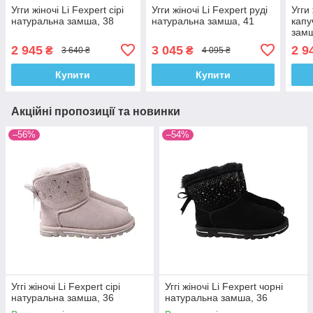
Угги жіночі Li Fexpert сірі
Угги жіночі Li Fexpert руді
Угги
натуральна замша, 38
натуральна замша, 41
капу
замш
2 945
3 045
2 9
₴
₴
3 640 ₴
4 095 ₴
Купити
Купити
Акційні пропозиції та новинки
–56%
–54%
Уггі жіночі Li Fexpert сірі
Уггі жіночі Li Fexpert чорні
натуральна замша, 36
натуральна замша, 36