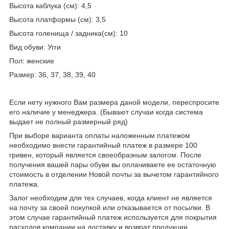
Высота каблука (см): 4,5
Высота платформы (см): 3,5
Высота голенища / задника(см): 10
Вид обуви: Угги
Пол: женские
Размер: 36, 37, 38, 39, 40
Если нету нужного Вам размера даной модели, переспросите
его наличие у менеджера. (Бывают случаи когда система
выдает не полный размерный ряд)
При выборе варианта оплаты наложенным платежом
необходимо внести гарантийный платеж в размере 100
гривен, который является своеобразным залогом. После
получения вашей пары обуви вы оплачиваете ее остаточную
стоимость в отделении Новой почты за вычетом гарантийного
платежа.
Залог необходим для тех случаев, когда клиент не является
на почту за своей покупкой или отказывается от посылки. В
этом случае гарантийный платеж используется для покрытия
расходов компании на доставку и возврат продукции.