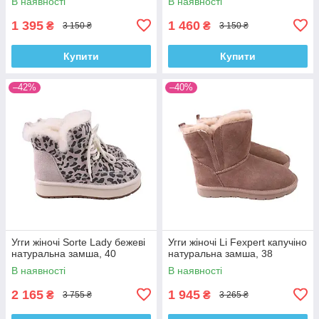
В наявності
В наявності
1 395
1 460
₴
₴
3 150 ₴
3 150 ₴
Купити
Купити
–42%
–40%
Угги жіночі Sorte Lady бежеві
Угги жіночі Li Fexpert капучіно
натуральна замша, 40
натуральна замша, 38
В наявності
В наявності
2 165
1 945
₴
₴
3 755 ₴
3 265 ₴