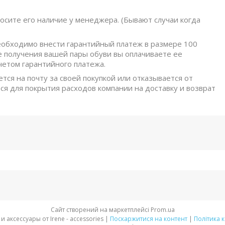
осите его наличие у менеджера. (Бывают случаи когда
обходимо внести гарантийный платеж в размере 100
е получения вашей пары обуви вы оплачиваете ее
четом гарантийного платежа.
ется на почту за своей покупкой или отказывается от
ся для покрытия расходов компании на доставку и возврат
Сайт створений на маркетплейсі
Prom.ua
Стильная обувь и аксессуары от Irene - accessories |
Поскаржитися на контент
|
Політика 