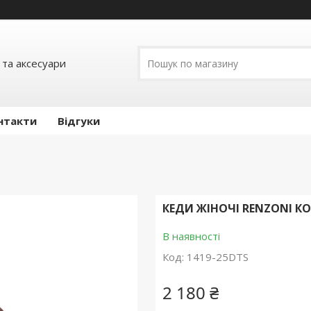
 та аксесуари
нтакти
Відгуки
КЕДИ ЖІНОЧІ RENZONI К
В наявності
Код:
1419-25DTS
2 180 ₴