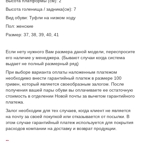
Высота платформы (см): 2
Высота голенища / задника(см): 7
Вид обуви: Туфли на низком ходу
Пол: женские
Размер: 37, 38, 39, 40, 41
Если нету нужного Вам размера даной модели, переспросите
его наличие у менеджера. (Бывают случаи когда система
выдает не полный размерный ряд)
При выборе варианта оплаты наложенным платежом
необходимо внести гарантийный платеж в размере 100
гривен, который является своеобразным залогом. После
получения вашей пары обуви вы оплачиваете ее остаточную
стоимость в отделении Новой почты за вычетом гарантийного
платежа.
Залог необходим для тех случаев, когда клиент не является
на почту за своей покупкой или отказывается от посылки. В
этом случае гарантийный платеж используется для покрытия
расходов компании на доставку и возврат продукции.