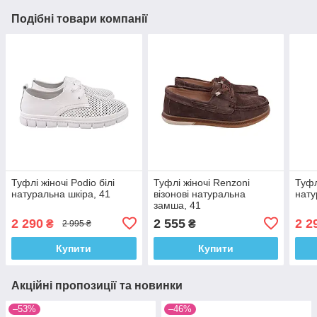
Подібні товари компанії
Туфлі жіночі Podio білі
Туфлі жіночі Renzoni
Туфл
натуральна шкіра, 41
візонові натуральна
нату
замша, 41
2 290
2 555
2 2
₴
₴
2 995 ₴
Купити
Купити
Акційні пропозиції та новинки
–53%
–46%