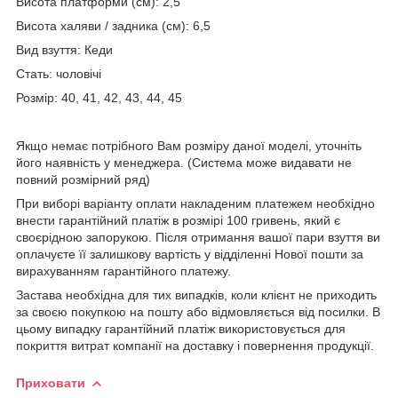
Висота платформи (см): 2,5
Висота халяви / задника (см): 6,5
Вид взуття: Кеди
Стать: чоловічі
Розмір: 40, 41, 42, 43, 44, 45
Якщо немає потрібного Вам розміру даної моделі, уточніть
його наявність у менеджера. (Система може видавати не
повний розмірний ряд)
При виборі варіанту оплати накладеним платежем необхідно
внести гарантійний платіж в розмірі 100 гривень, який є
своєрідною запорукою. Після отримання вашої пари взуття ви
оплачуєте її залишкову вартість у відділенні Нової пошти за
вирахуванням гарантійного платежу.
Застава необхідна для тих випадків, коли клієнт не приходить
за своєю покупкою на пошту або відмовляється від посилки. В
цьому випадку гарантійний платіж використовується для
покриття витрат компанії на доставку і повернення продукції.
Приховати