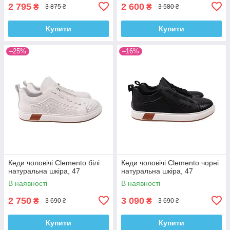
2 795
2 600
₴
₴
3 875 ₴
3 580 ₴
Купити
Купити
–25%
–16%
Кеди чоловічі Clemento білі
Кеди чоловічі Clemento чорні
натуральна шкіра, 47
натуральна шкіра, 47
В наявності
В наявності
2 750
3 090
₴
₴
3 690 ₴
3 690 ₴
Купити
Купити