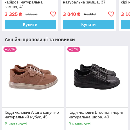
кабірові натуральна
натуральна замша, 37
сірі
замша, 41
3 325
3 040
3 1
₴
₴
3 995 ₴
4 100 ₴
Купити
Купити
Акційні пропозиції та новинки
–28%
–27%
Кеди чоловічі Altura капучіно
Кеди чоловічі Brooman чорні
натуральний нубук, 45
натуральна шкіра, 40
В наявності
В наявності