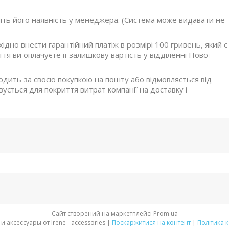
ніть його наявність у менеджера. (Система може видавати не
дно внести гарантійний платіж в розмірі 100 гривень, який є
я ви оплачуєте її залишкову вартість у відділенні Нової
ходить за своєю покупкою на пошту або відмовляється від
ується для покриття витрат компанії на доставку і
Сайт створений на маркетплейсі
Prom.ua
Стильная обувь и аксессуары от Irene - accessories |
Поскаржитися на контент
|
Політика 