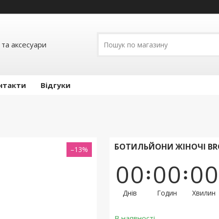
 та аксесуари
нтакти
Відгуки
БОТИЛЬЙОНИ ЖІНОЧІ BR
–13%
0
0
0
0
0
0
Днів
Годин
Хвилин
В наявності