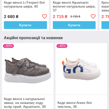
Кеди жіночі Li Fexpert білі
Кеди жіночі Aquamarin
Крос
натуральна шкіра, 40
молочні натуральна шкіра,
кори
37
замш
2 680
2 715
2 7
₴
₴
3 735 ₴
Купити
Купити
Акційні пропозиції та новинки
–50%
–45%
Кеди жіночі з натуральної
замші, на низькому ходу,
Кеди жіночі Arees білі
колір сірий, Aquamarin, 38
текстиль, 36