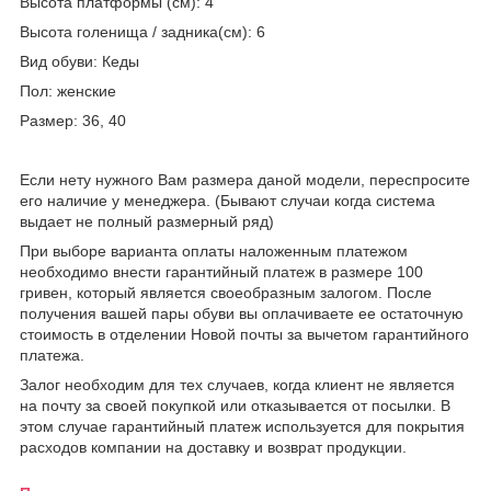
Высота платформы (см): 4
Высота голенища / задника(см): 6
Вид обуви: Кеды
Пол: женские
Размер: 36, 40
Если нету нужного Вам размера даной модели, переспросите
его наличие у менеджера. (Бывают случаи когда система
выдает не полный размерный ряд)
При выборе варианта оплаты наложенным платежом
необходимо внести гарантийный платеж в размере 100
гривен, который является своеобразным залогом. После
получения вашей пары обуви вы оплачиваете ее остаточную
стоимость в отделении Новой почты за вычетом гарантийного
платежа.
Залог необходим для тех случаев, когда клиент не является
на почту за своей покупкой или отказывается от посылки. В
этом случае гарантийный платеж используется для покрытия
расходов компании на доставку и возврат продукции.