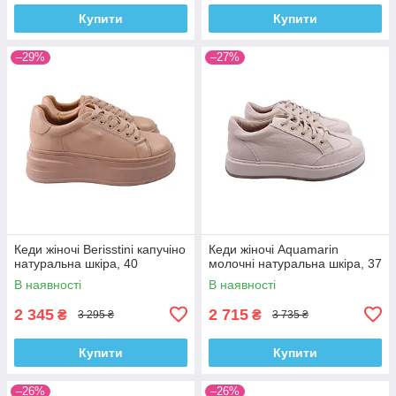
Купити
Купити
–29%
–27%
Кеди жіночі Berisstini капучіно
Кеди жіночі Aquamarin
натуральна шкіра, 40
молочні натуральна шкіра, 37
В наявності
В наявності
2 345
2 715
₴
₴
3 295 ₴
3 735 ₴
Купити
Купити
–26%
–26%