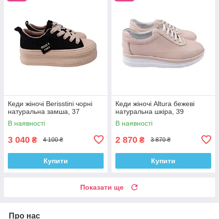
Кеди жіночі Berisstini чорні
Кеди жіночі Altura бежеві
натуральна замша, 37
натуральна шкіра, 39
В наявності
В наявності
3 040
2 870
₴
₴
4 100 ₴
3 870 ₴
Купити
Купити
Показати ще
Про нас