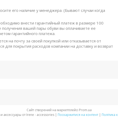
осите его наличие у менеджера. (Бывают случаи когда
обходимо внести гарантийный платеж в размере 100
е получения вашей пары обуви вы оплачиваете ее
четом гарантийного платежа.
ется на почту за своей покупкой или отказывается от
ся для покрытия расходов компании на доставку и возврат
Сайт створений на маркетплейсі
Prom.ua
Стильная обувь и аксессуары от Irene - accessories |
Поскаржитися на контент
|
Політика 