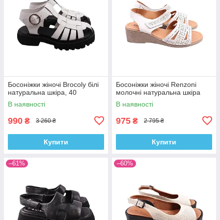
Босоніжки жіночі Brocoly білі
Босоніжки жіночі Renzoni
натуральна шкіра, 40
молочні натуральна шкіра
В наявності
В наявності
990
975
₴
₴
3 260 ₴
2 795 ₴
Купити
Купити
–61%
–60%