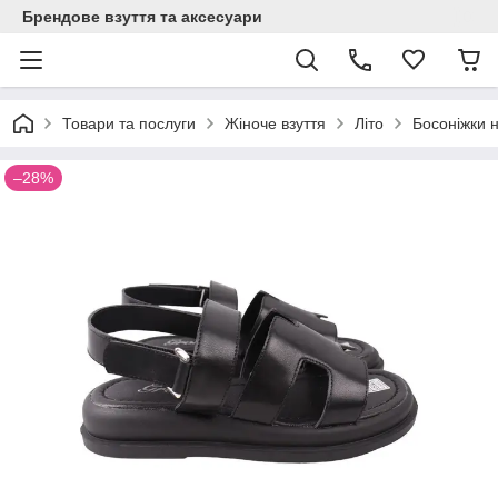
Брендове взуття та аксесуари
Товари та послуги
Жіноче взуття
Літо
Босоніжки 
–28%