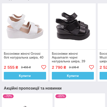
Босоніжки жіночі Grossi
Босоніжки жіночі
Босо
білі натуральна шкіра, 40
Aquamarin чорні
Muzi
натуральна шкіра, 39
шкір
2 555
2 790
2 5
₴
₴
3 455 ₴
3 195 ₴
Купити
Купити
Акційні пропозиції та новинки
–70%
–65%