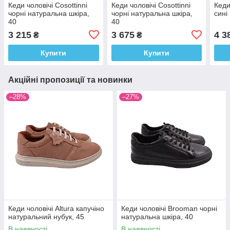
Кеди чоловічі Cosottinni
Кеди чоловічі Cosottinni
Кеди
чорні натуральна шкіра,
чорні натуральна шкіра,
сині
40
40
3 215
3 675
4 3
₴
₴
Купити
Купити
Акційні пропозиції та новинки
–28%
–27%
Кеди чоловічі Altura капучіно
Кеди чоловічі Brooman чорні
натуральний нубук, 45
натуральна шкіра, 40
В наявності
В наявності