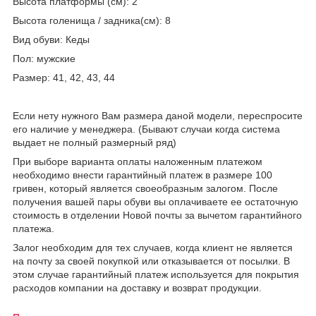
Высота платформы (см): 2
Высота голенища / задника(см): 8
Вид обуви: Кеды
Пол: мужские
Размер: 41, 42, 43, 44
Если нету нужного Вам размера даной модели, переспросите
его наличие у менеджера. (Бывают случаи когда система
выдает не полный размерный ряд)
При выборе варианта оплаты наложенным платежом
необходимо внести гарантийный платеж в размере 100
гривен, который является своеобразным залогом. После
получения вашей пары обуви вы оплачиваете ее остаточную
стоимость в отделении Новой почты за вычетом гарантийного
платежа.
Залог необходим для тех случаев, когда клиент не является
на почту за своей покупкой или отказывается от посылки. В
этом случае гарантийный платеж используется для покрытия
расходов компании на доставку и возврат продукции.