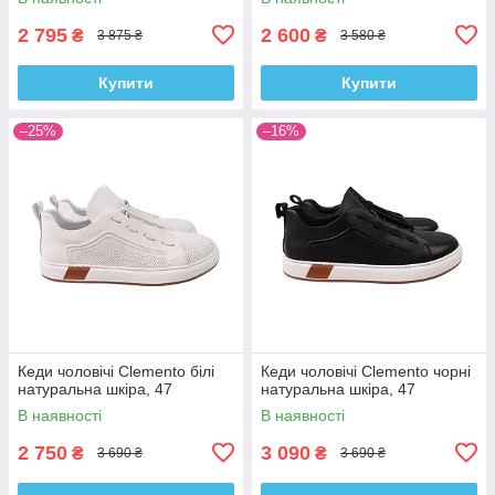
2 795
2 600
₴
₴
3 875 ₴
3 580 ₴
Купити
Купити
–25%
–16%
Кеди чоловічі Clemento білі
Кеди чоловічі Clemento чорні
натуральна шкіра, 47
натуральна шкіра, 47
В наявності
В наявності
2 750
3 090
₴
₴
3 690 ₴
3 690 ₴